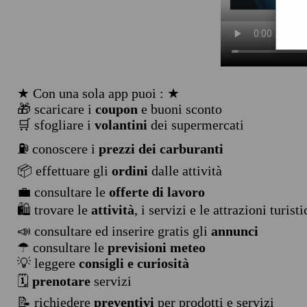
★ Con una sola app puoi : ★
🎁 scaricare i
coupon
e buoni sconto
🛒 sfogliare i
volantini
dei supermercati
⛽ conoscere i
prezzi dei carburanti
📦 effettuare gli
ordini
dalle attività
💼 consultare le
offerte di lavoro
🛍️ trovare le
attività
, i servizi e le attrazioni turist
📣 consultare ed inserire gratis gli
annunci
☂ consultare le
previsioni meteo
💡 leggere
consigli e curiosità
🗓️
prenotare
servizi
📝 richiedere
preventivi
per prodotti e servizi