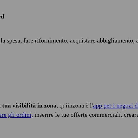
rd
 la spesa, fare rifornimento, acquistare abbigliamento, 
tua visibilità in zona
, quiinzona è l'
app per i negozi d
ere gli ordini
, inserire le tue offerte commerciali, crear