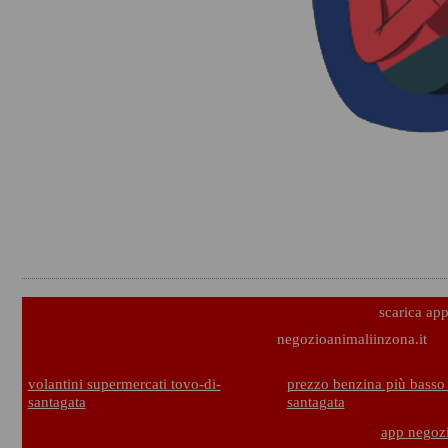
scarica ap
negozioanimaliinzona.it
volantini supermercati tovo-di-
prezzo benzina più basso 
santagata
santagata
app negozi