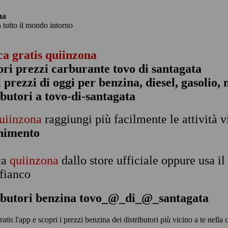
na
n tutto il mondo intorno
ca gratis quiinzona
pri prezzi carburante tovo di santagata
 i prezzi di oggi per benzina, diesel, gasolio
ibutori a tovo-di-santagata
uiinzona
raggiungi più facilmente le attività v
rnimento
ca
quiinzona
dallo store ufficiale oppure usa i
 fianco
ributori benzina tovo_@_di_@_santagata
ratis l'app e scopri i prezzi benzina dei distributori più vicino a te ne