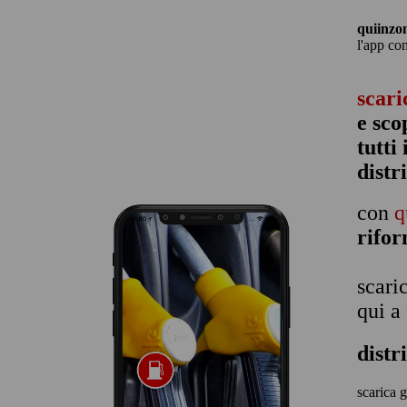
quiinzo
l'app co
scari
e sco
tutti
distr
con
q
rifo
scari
qui a
dist
scarica g