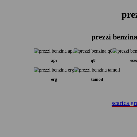
pre
prezzi benzina
api
q8
ess
erg
tamoil
scarica gr