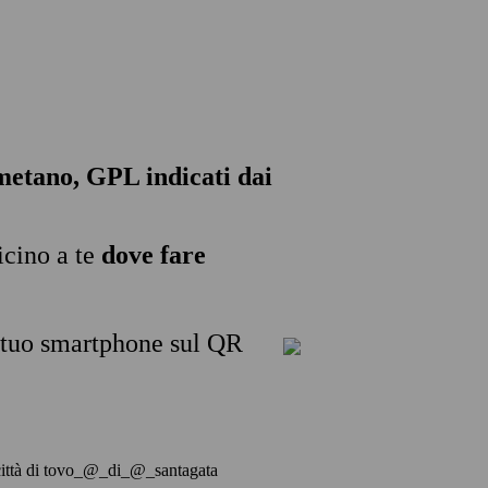
, metano, GPL indicati dai
icino a te
dove fare
l tuo smartphone sul QR
lla città di tovo_@_di_@_santagata