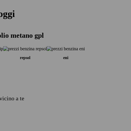
oggi
olio metano gpl
repsol
eni
vicino a te