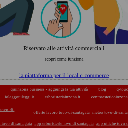
Riservato alle attività commerciali
scopri come funziona
la piattaforma per il local e-commerce
p
quiinzona business - aggiungi la tua attività
blog
q-touc
ioleggotuleggi.it
erboristeriainzona.it
centroesteticoinzona.
tovo-di-
offerte lavoro tovo-di-santagata
meteo tovo-di-santa
 tovo di santagata
app erboristerie tovo di santagata
app ottiche tovo d