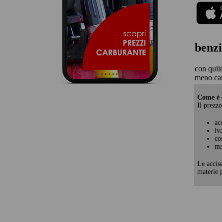
benzi
con quii
meno ca
Come è c
Il prezzo
ac
iv
co
ma
Le accis
materie p