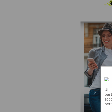
q
Util
pert
acco
per 