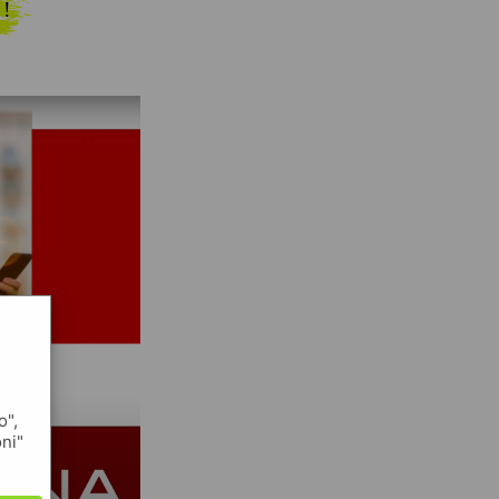
 !
o",
oni"