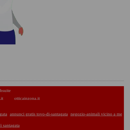
hsuite
it
otticainzona.it
gata
annunci gratis tovo-di-santagata
negozio-animali vicino a me
i santagata