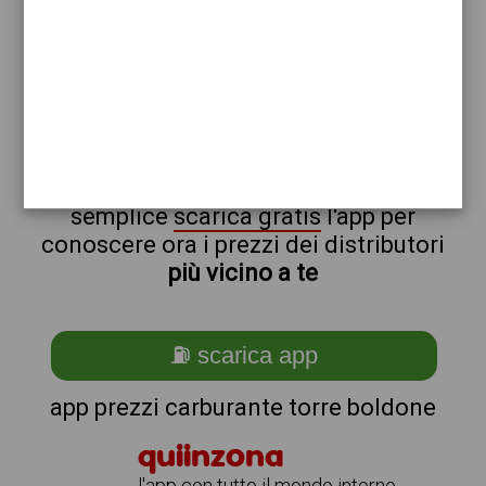
ip
non sei a torre_@_boldone?
ti stai chiedendo come trovare i
benzinai vicino a me ?
semplice
scarica gratis
l'app per
conoscere ora i prezzi dei distributori
più vicino a te
⛽ scarica app
app prezzi carburante torre boldone
quiinzona
l'app con tutto il mondo intorno