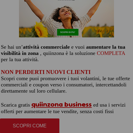
Se hai un’
attività commerciale
e vuoi
aumentare la tua
visibilità in zona
, quiinzona è la soluzione
COMPLETA
per la tua attività.
NON PERDERTI NUOVI CLIENTI
Scopri come puoi promuovere i tuoi volantini, le tue offerte
commerciali e coupon verso i consumatori, intercettandoli
direttamente sul loro cellulare.
quiinzona business
Scarica gratis
ed usa i servizi
offerti per aumentare le tue vendite, senza costi fissi
SCOPRI COME