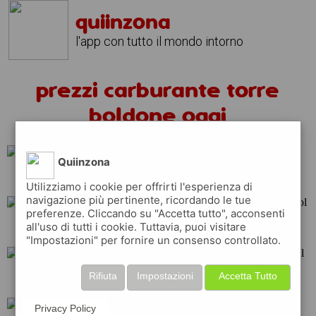
quiinzona
l'app con tutto il mondo intorno
prezzi carburante torre
boldone oggi
Quiinzona
api
eni
q8
Utilizziamo i cookie per offrirti l'esperienza di
navigazione più pertinente, ricordando le tue
preferenze. Cliccando su "Accetta tutto", acconsenti
all'uso di tutti i cookie. Tuttavia, puoi visitare
total
esso
repsol
"Impostazioni" per fornire un consenso controllato.
Rifiuta
Impostazioni
Accetta Tutto
erg
shell
tamoil
Privacy Policy