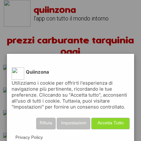
quiinzona
l'app con tutto il mondo intorno
prezzi carburante tarquinia
oggi
Quiinzona
esso
shell
api
Utilizziamo i cookie per offrirti l'esperienza di
navigazione più pertinente, ricordando le tue
preferenze. Cliccando su "Accetta tutto", acconsenti
all'uso di tutti i cookie. Tuttavia, puoi visitare
eni
repsol
total
"Impostazioni" per fornire un consenso controllato.
Rifiuta
Impostazioni
Accetta Tutto
tamoil
erg
q8
Privacy Policy