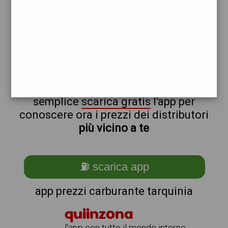
ip
non sei a tarquinia?
ti stai chiedendo come trovare i
benzinai vicino a me ?
semplice
scarica gratis
l'app per
conoscere ora i prezzi dei distributori
più vicino a te
⛽ scarica app
app prezzi carburante tarquinia
quiinzona
l'app con tutto il mondo intorno