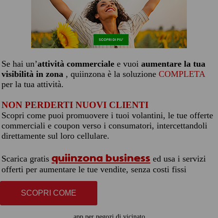
Se hai un’
attività commerciale
e vuoi
aumentare la tua
visibilità in zona
, quiinzona è la soluzione
COMPLETA
per la tua attività.
NON PERDERTI NUOVI CLIENTI
Scopri come puoi promuovere i tuoi volantini, le tue offerte
commerciali e coupon verso i consumatori, intercettandoli
direttamente sul loro cellulare.
quiinzona business
Scarica gratis
ed usa i servizi
offerti per aumentare le tue vendite, senza costi fissi
SCOPRI COME
app per negozi di vicinato