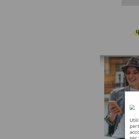
q
Util
pert
acco
per 