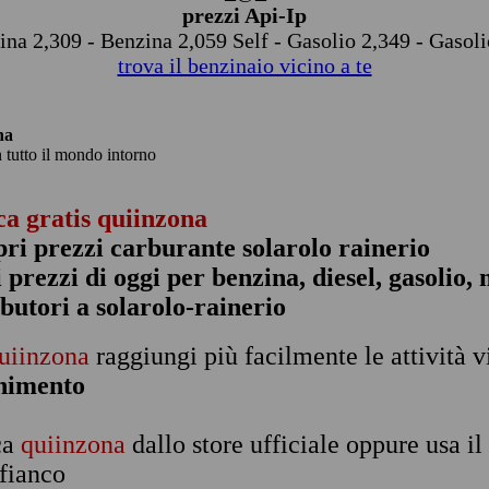
prezzi Api-Ip
ina 2,309 - Benzina 2,059 Self - Gasolio 2,349 - Gasoli
trova il benzinaio vicino a te
na
n tutto il mondo intorno
ca gratis quiinzona
pri prezzi carburante solarolo rainerio
 i prezzi di oggi per benzina, diesel, gasolio
ibutori a solarolo-rainerio
uiinzona
raggiungi più facilmente le attività v
rnimento
ca
quiinzona
dallo store ufficiale oppure usa i
 fianco