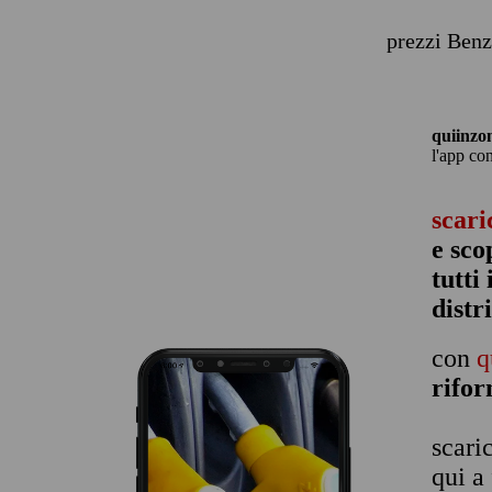
prezzi Benz
quiinzo
l'app co
scari
e sco
tutti
distr
con
q
rifo
scari
qui a