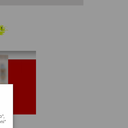
 !
o",
oni"