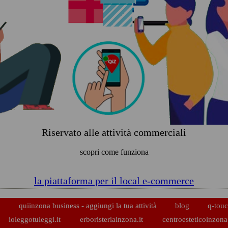
Riservato alle attività commerciali
scopri come funziona
la piattaforma per il local e-commerce
p
quiinzona business - aggiungi la tua attività
blog
q-touc
ioleggotuleggi.it
erboristeriainzona.it
centroesteticoinzona.