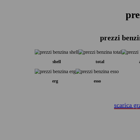
pre
prezzi benzi
shell
total
erg
esso
scarica gr