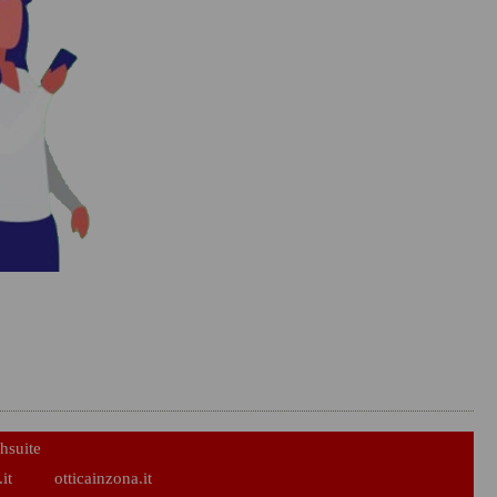
hsuite
it
otticainzona.it