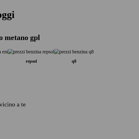
oggi
io metano gpl
repsol
q8
vicino a te