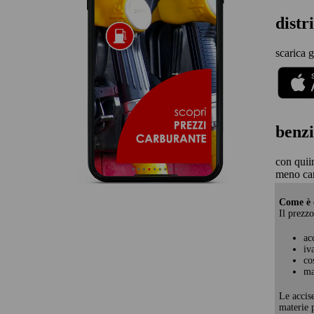
distr
scarica g
benzi
con quii
meno car
Come è c
Il prezzo
ac
iv
co
ma
Le accis
materie p