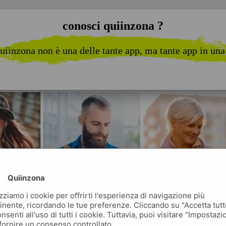
conosci quiinzona ?
uiinzona non è una delle tante app, ma tante app in una
Quiinzona
izziamo i cookie per offrirti l'esperienza di navigazione più
inente, ricordando le tue preferenze. Cliccando su "Accetta tutt
nsenti all'uso di tutti i cookie. Tuttavia, puoi visitare "Impostazi
fornire un consenso controllato.