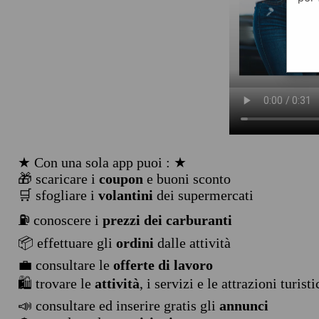
★ Con una sola app puoi : ★
🎁 scaricare i
coupon
e buoni sconto
🛒 sfogliare i
volantini
dei supermercati
⛽ conoscere i
prezzi dei carburanti
📦 effettuare gli
ordini
dalle attività
💼 consultare le
offerte di lavoro
🛍️ trovare le
attività
, i servizi e le attrazioni turist
📣 consultare ed inserire gratis gli
annunci