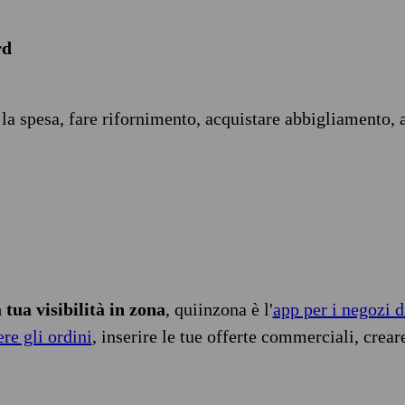
rd
 la spesa, fare rifornimento, acquistare abbigliamento, 
tua visibilità in zona
, quiinzona è l'
app per i negozi d
ere gli ordini
, inserire le tue offerte commerciali, crear