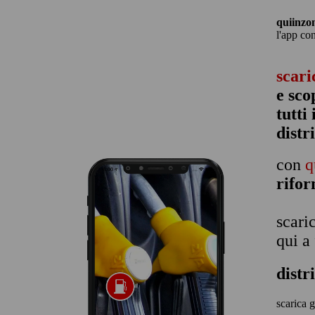
quiinzo
l'app co
scari
e sco
tutti
distr
con
q
rifo
scari
qui a
distr
scarica g