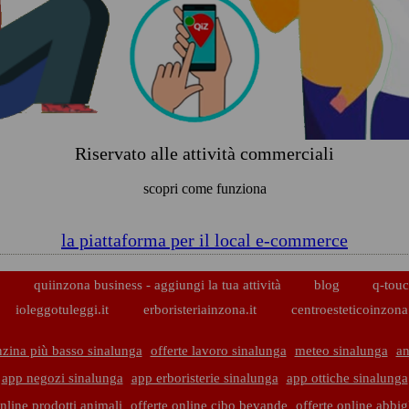
Riservato alle attività commerciali
scopri come funziona
la piattaforma per il local e-commerce
p
quiinzona business - aggiungi la tua attività
blog
q-touc
ioleggotuleggi.it
erboristeriainzona.it
centroesteticoinzona.
zina più basso sinalunga
offerte lavoro sinalunga
meteo sinalunga
an
app negozi sinalunga
app erboristerie sinalunga
app ottiche sinalunga
online prodotti animali
offerte online cibo bevande
offerte online abbi