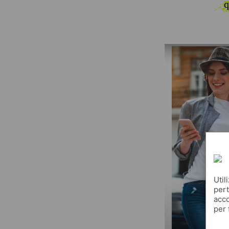
q
Util
pert
acco
per 