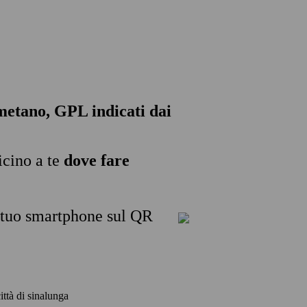
, metano, GPL indicati dai
icino a te
dove fare
l tuo smartphone sul QR
città di sinalunga