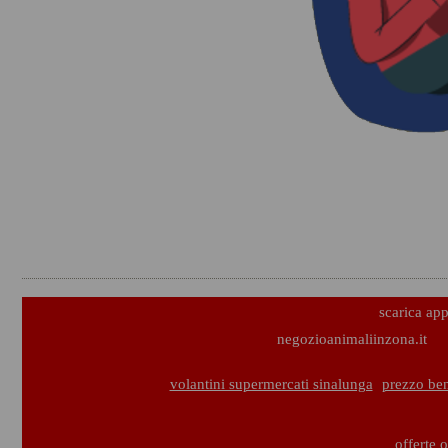
scarica ap
negozioanimaliinzona.it
volantini supermercati sinalunga
prezzo ben
offerte 