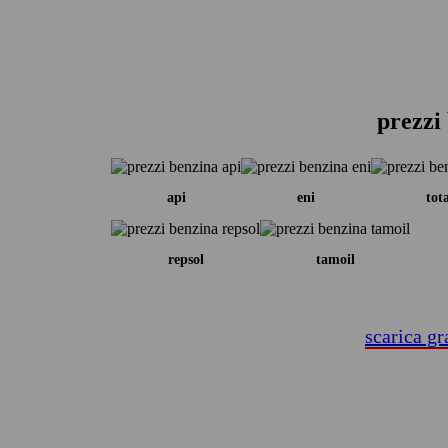
prezzi 
api
eni
tot
repsol
tamoil
scarica gr