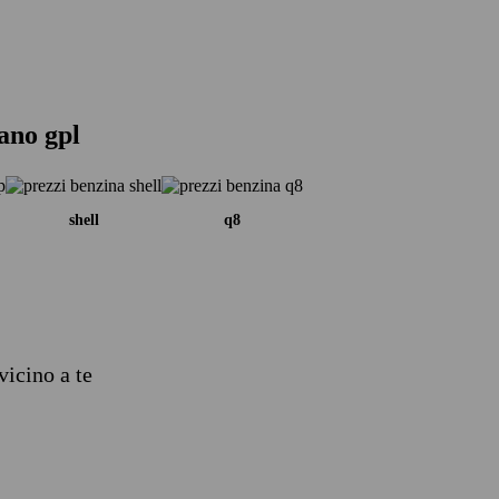
tano gpl
shell
q8
vicino a te