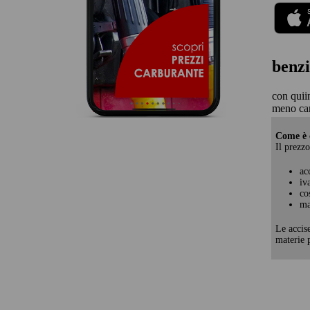
benzi
con quii
meno car
Come è c
Il prezzo
ac
iv
co
ma
Le accis
materie p