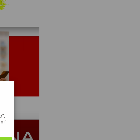
 !
o",
oni"