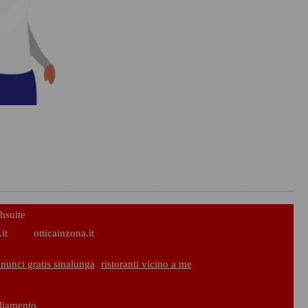
hsuite
it
otticainzona.it
nunci gratis sinalunga
ristoranti vicino a me
gliamento