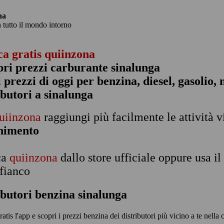
na
n tutto il mondo intorno
ca gratis quiinzona
pri prezzi carburante sinalunga
 i prezzi di oggi per benzina, diesel, gasolio
ibutori a sinalunga
uiinzona
raggiungi più facilmente le attività v
rnimento
ca
quiinzona
dallo store ufficiale oppure usa i
 fianco
ibutori benzina sinalunga
ratis l'app e scopri i prezzi benzina dei distributori più vicino a te nella 