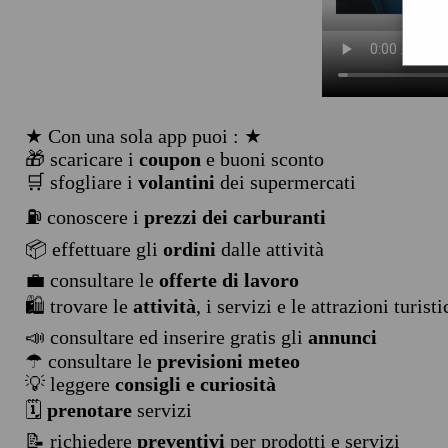
★ Con una sola app puoi : ★
🎁 scaricare i
coupon
e buoni sconto
🛒 sfogliare i
volantini
dei supermercati
⛽ conoscere i
prezzi dei carburanti
📦 effettuare gli
ordini
dalle attività
💼 consultare le
offerte di lavoro
🛍️ trovare le
attività
, i servizi e le attrazioni turist
📣 consultare ed inserire gratis gli
annunci
☂ consultare le
previsioni meteo
💡 leggere
consigli e curiosità
🗓️
prenotare
servizi
📝 richiedere
preventivi
per prodotti e servizi