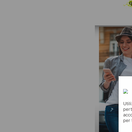
q
Util
pert
acco
per 