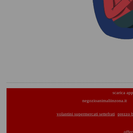
scarica ap
negozioanimaliinzona.it
volantini supermercati settefrati
prezzo b
offer