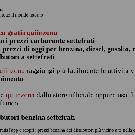
na
n tutto il mondo intorno
ca gratis quiinzona
pri prezzi carburante settefrati
 i prezzi di oggi per benzina, diesel, gasolio
ibutori a settefrati
uiinzona
raggiungi più facilmente le attività v
rnimento
ca
quiinzona
dallo store ufficiale oppure usa i
 fianco
ibutori benzina settefrati
ratis l'app e scopri i prezzi benzina dei distributori più vicino a te nella ci