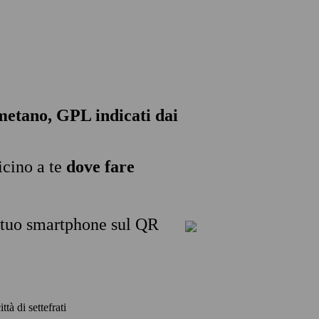
, metano, GPL indicati dai
icino a te
dove fare
l tuo smartphone sul QR
ttà di settefrati