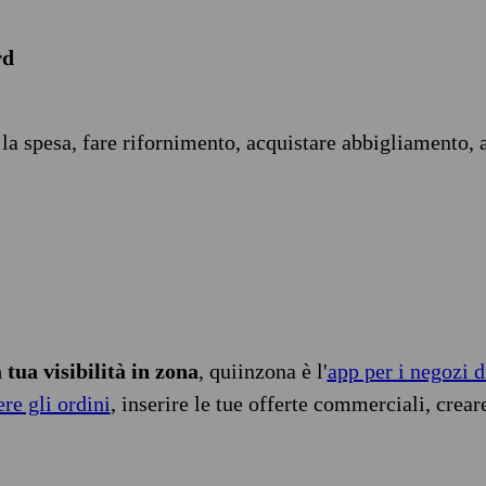
rd
 la spesa, fare rifornimento, acquistare abbigliamento, 
tua visibilità in zona
, quiinzona è l'
app per i negozi d
ere gli ordini
, inserire le tue offerte commerciali, crear