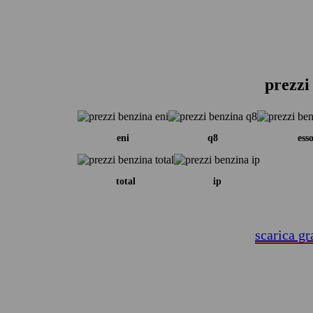
prezzi
eni
q8
ess
total
ip
scarica gr