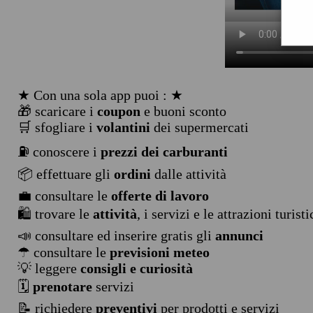
★ Con una sola app puoi : ★
🎁 scaricare i
coupon
e buoni sconto
🛒 sfogliare i
volantini
dei supermercati
⛽ conoscere i
prezzi dei carburanti
📦 effettuare gli
ordini
dalle attività
💼 consultare le
offerte di lavoro
🛍️ trovare le
attività
, i servizi e le attrazioni turist
📣 consultare ed inserire gratis gli
annunci
☂ consultare le
previsioni meteo
💡 leggere
consigli e curiosità
🗓️
prenotare
servizi
📝 richiedere
preventivi
per prodotti e servizi