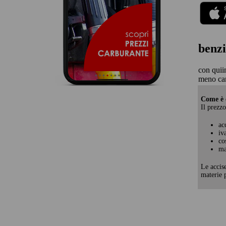
benzi
con quii
meno caro
Come è c
Il prezzo
ac
iv
co
ma
Le accis
materie p