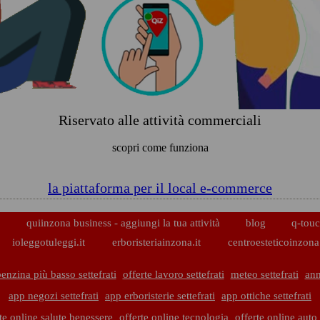
Riservato alle attività commerciali
scopri come funziona
la piattaforma per il local e-commerce
p
quiinzona business - aggiungi la tua attività
blog
q-touc
ioleggotuleggi.it
erboristeriainzona.it
centroesteticoinzona.
enzina più basso settefrati
offerte lavoro settefrati
meteo settefrati
ann
app negozi settefrati
app erboristerie settefrati
app ottiche settefrati
te online salute benessere
offerte online tecnologia
offerte online aut