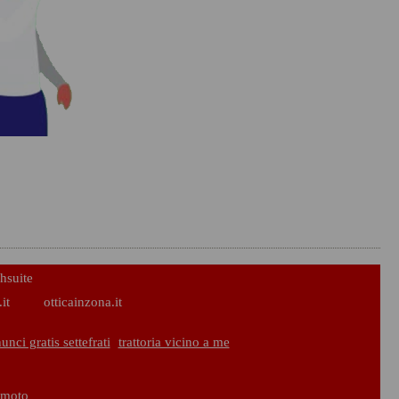
hsuite
it
otticainzona.it
unci gratis settefrati
trattoria vicino a me
o moto