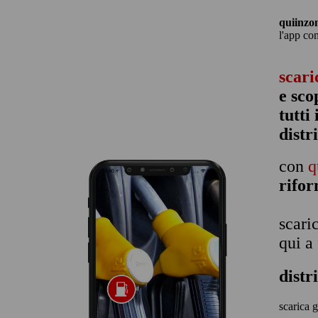
quiinzo
l'app co
scari
e sco
tutti
distr
con
q
rifo
scari
qui a
distr
scarica g