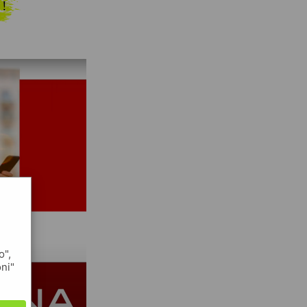
 !
o",
oni"