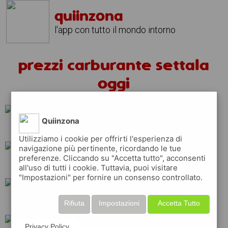
quiinzona
l'app con tutto il mondo intorno
prezzi carburante settala
oggi
Quiinzona
q8
repsol
eni
Utilizziamo i cookie per offrirti l'esperienza di
navigazione più pertinente, ricordando le tue
preferenze. Cliccando su "Accetta tutto", acconsenti
api
esso
erg
all'uso di tutti i cookie. Tuttavia, puoi visitare
"Impostazioni" per fornire un consenso controllato.
total
ip
shell
Rifiuta
Impostazioni
Accetta Tutto
Privacy Policy