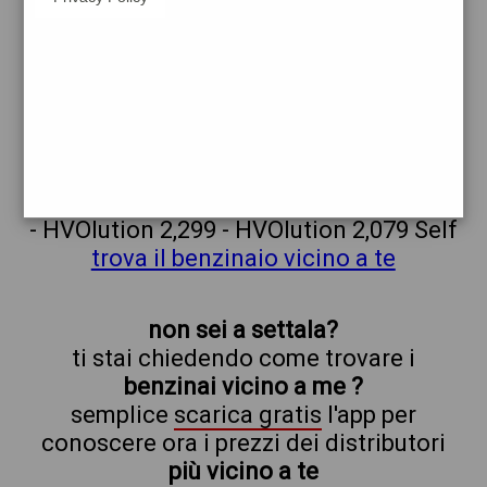
tamoil
settala
prezzi Agip Eni
prezzi Benzina 2,229 - Benzina 2,009
Self - Gasolio 2,299 - Gasolio 2,079 Self -
Blue Diesel 2,399 - Blue Diesel 2,179 Self
- HVOlution 2,299 - HVOlution 2,079 Self
trova il benzinaio vicino a te
non sei a settala?
ti stai chiedendo come trovare i
benzinai vicino a me ?
semplice
scarica gratis
l'app per
conoscere ora i prezzi dei distributori
più vicino a te