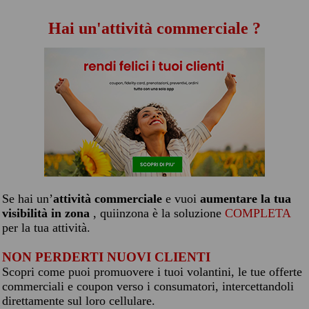
Hai un'attività commerciale ?
Se hai un’
attività commerciale
e vuoi
aumentare la tua
visibilità in zona
, quiinzona è la soluzione
COMPLETA
per la tua attività.
NON PERDERTI NUOVI CLIENTI
Scopri come puoi promuovere i tuoi volantini, le tue offerte
commerciali e coupon verso i consumatori, intercettandoli
direttamente sul loro cellulare.