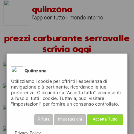
quiinzona
l'app con tutto il mondo intorno
prezzi carburante serravalle
scrivia oggi
Quiinzona
ip
repsol
total
Utilizziamo i cookie per offrirti l'esperienza di
navigazione più pertinente, ricordando le tue
preferenze. Cliccando su "Accetta tutto", acconsenti
eni
erg
q8
all'uso di tutti i cookie. Tuttavia, puoi visitare
"Impostazioni" per fornire un consenso controllato.
shell
tamoil
api
Rifiuta
Impostazioni
Accetta Tutto
Privacy Policy