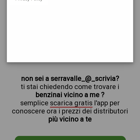
esso
serravalle_@_scrivia
prezzi Q8
prezzi Benzina 1,989 Self - Gasolio 2,099
Self
trova il benzinaio vicino a te
non sei a serravalle_@_scrivia?
ti stai chiedendo come trovare i
benzinai vicino a me ?
semplice
scarica gratis
l'app per
conoscere ora i prezzi dei distributori
più vicino a te