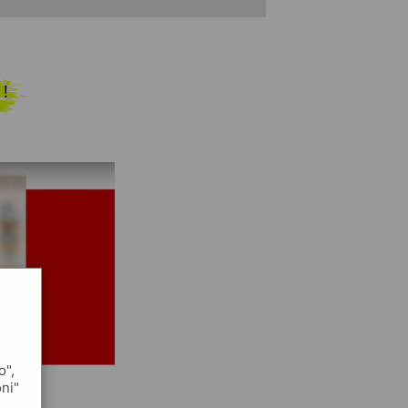
 !
o",
oni"