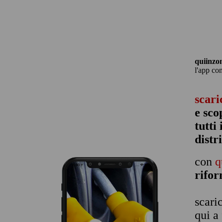
quiinzo
l'app co
scari
e sco
tutti
distr
con
q
rifo
scari
qui a