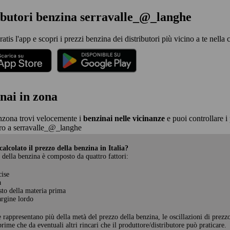
ibutori benzina serravalle_@_langhe
ratis l'app e scopri i prezzi benzina dei distributori più vicino a te nell
nai in zona
nzona trovi velocemente i
benzinai nelle vicinanze
e puoi controllare i 
ro a serravalle_@_langhe
alcolato il prezzo della benzina in Italia?
 della benzina è composto da quattro fattori:
cise
a
sto della materia prima
rgine lordo
e rappresentano più della metà del prezzo della benzina, le oscillazioni di prezz
rime che da eventuali altri rincari che il produttore/distributore può praticare.