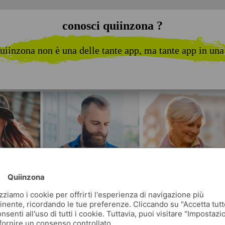
conosci quiinzona ?
uiinzona non è una delle tante app, ma tante app in una
Quiinzona
izziamo i cookie per offrirti l'esperienza di navigazione più
inente, ricordando le tue preferenze. Cliccando su "Accetta tutt
nsenti all'uso di tutti i cookie. Tuttavia, puoi visitare "Impostazi
fornire un consenso controllato.