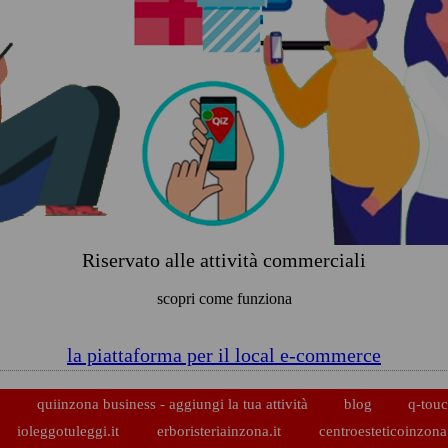
Riservato alle attività commerciali
scopri come funziona
la piattaforma per il local e-commerce
p
quiinzona business - aggiungi la tua attività
blog
q-touc
ioleggotuleggi.it
erboristeriainzona.it
centroesteticoinzona.