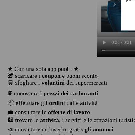
★ Con una sola app puoi : ★
🎁 scaricare i
coupon
e buoni sconto
🛒 sfogliare i
volantini
dei supermercati
⛽ conoscere i
prezzi dei carburanti
📦 effettuare gli
ordini
dalle attività
💼 consultare le
offerte di lavoro
🛍️ trovare le
attività
, i servizi e le attrazioni turist
📣 consultare ed inserire gratis gli
annunci