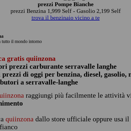
prezzi Pompe Bianche
prezzi Benzina 1,999 Self - Gasolio 2,199 Self
trova il benzinaio vicino a te
na
n tutto il mondo intorno
ca gratis quiinzona
pri prezzi carburante serravalle langhe
 i prezzi di oggi per benzina, diesel, gasolio
ibutori a serravalle-langhe
uiinzona
raggiungi più facilmente le attività v
rnimento
ca
quiinzona
dallo store ufficiale oppure usa i
 fianco