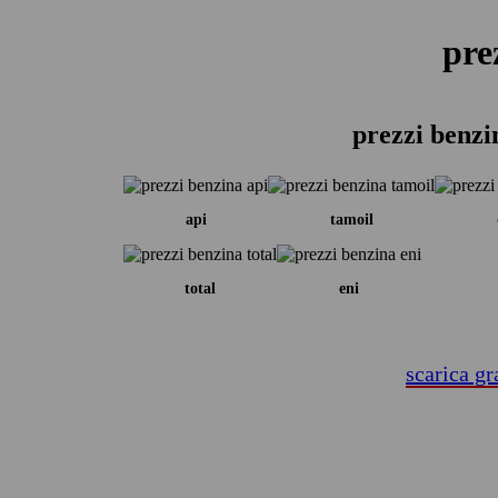
pre
prezzi benzi
api
tamoil
total
eni
scarica gr