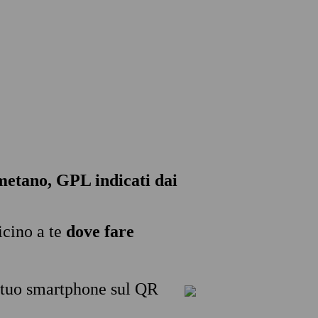
, metano, GPL indicati dai
icino a te
dove fare
l tuo smartphone sul QR