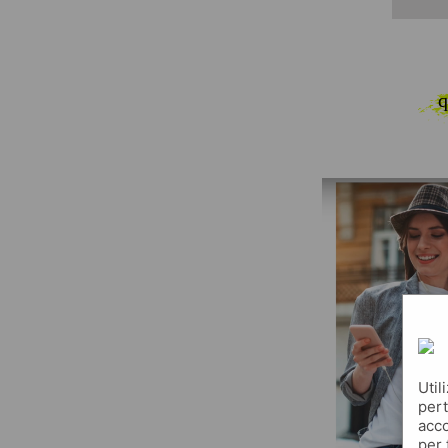
q
Util
pert
acco
per 