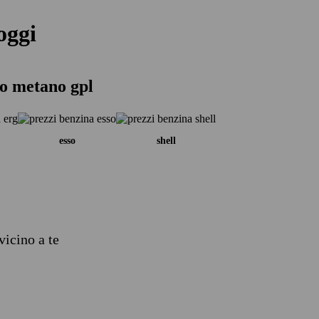
oggi
io metano gpl
esso
shell
vicino a te