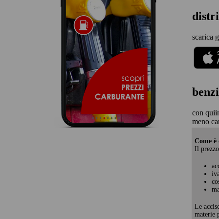
distr
scarica g
benzi
con quii
meno ca
Come è c
Il prezzo
ac
iv
co
ma
Le accis
materie p