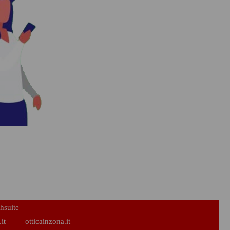
hsuite
it
otticainzona.it