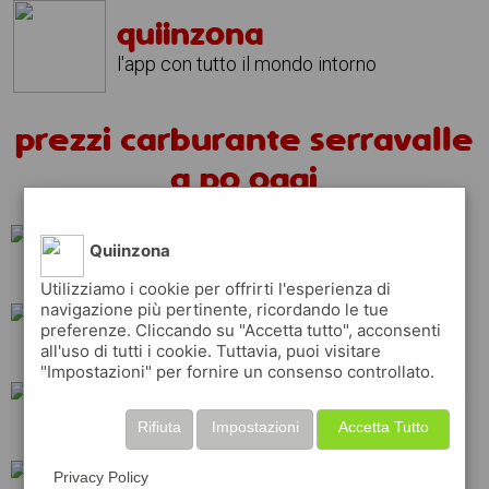
quiinzona
l'app con tutto il mondo intorno
prezzi carburante serravalle
a po oggi
Quiinzona
shell
ip
tamoil
Utilizziamo i cookie per offrirti l'esperienza di
navigazione più pertinente, ricordando le tue
preferenze. Cliccando su "Accetta tutto", acconsenti
all'uso di tutti i cookie. Tuttavia, puoi visitare
q8
erg
esso
"Impostazioni" per fornire un consenso controllato.
Rifiuta
Impostazioni
Accetta Tutto
total
repsol
eni
Privacy Policy