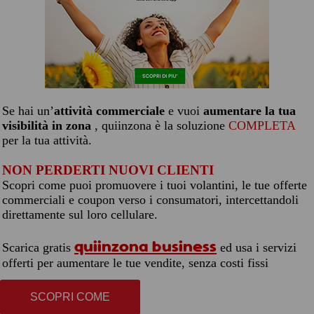
Se hai un’
attività commerciale
e vuoi
aumentare la tua
visibilità in zona
, quiinzona è la soluzione
COMPLETA
per la tua attività.
NON PERDERTI NUOVI CLIENTI
Scopri come puoi promuovere i tuoi volantini, le tue offerte
commerciali e coupon verso i consumatori, intercettandoli
direttamente sul loro cellulare.
quiinzona business
Scarica gratis
ed usa i servizi
offerti per aumentare le tue vendite, senza costi fissi
SCOPRI COME