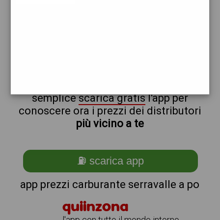
api
non sei a serravalle_@_a_@_po?
ti stai chiedendo come trovare i
benzinai vicino a me ?
semplice
scarica gratis
l'app per
conoscere ora i prezzi dei distributori
più vicino a te
⛽ scarica app
app prezzi carburante serravalle a po
quiinzona
l'app con tutto il mondo intorno