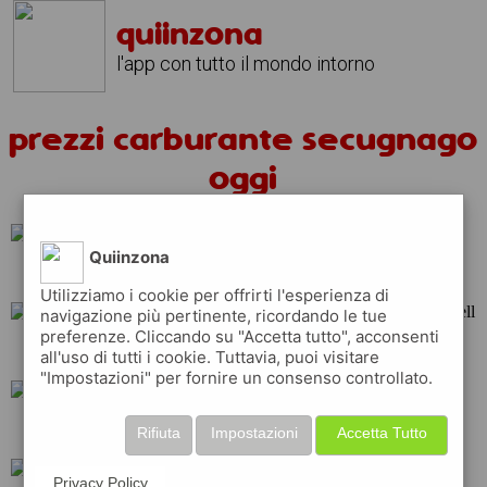
quiinzona
l'app con tutto il mondo intorno
prezzi carburante secugnago
oggi
Quiinzona
esso
api
q8
Utilizziamo i cookie per offrirti l'esperienza di
navigazione più pertinente, ricordando le tue
preferenze. Cliccando su "Accetta tutto", acconsenti
repsol
total
shell
all'uso di tutti i cookie. Tuttavia, puoi visitare
"Impostazioni" per fornire un consenso controllato.
erg
ip
eni
Rifiuta
Impostazioni
Accetta Tutto
Privacy Policy