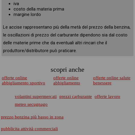
iva
costo della materia prima
margine lordo
Le accise rappresentano più della metà del prezzo della benzina,
le oscillazioni di prezzo del carburante dipendono sia dal costo
delle materie prime che da eventuali altri rincari che il
produttore/distributore può praticare.
scopri anche
offerte online
offerte online
offerte online salute
abbigliamento sportivo
abbigliamento
benessere
volantini supermercati
prezzi carburante
offerte lavoro
meteo secugnago
prezzo benzina più basso in zona
pubblicita attività commerciali