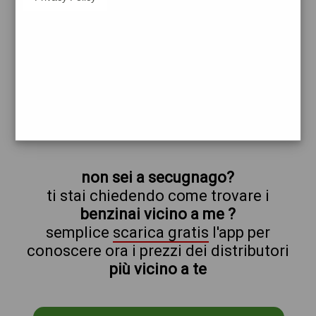
tamoil
secugnago
prezzi Europam
prezzi Benzina 2,109 - Benzina 2,009
Self - Gasolio 2,219 - Gasolio 2,119 Self
trova il benzinaio vicino a te
non sei a secugnago?
ti stai chiedendo come trovare i
benzinai vicino a me ?
semplice
scarica gratis
l'app per
conoscere ora i prezzi dei distributori
più vicino a te