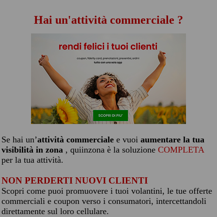
Hai un'attività commerciale ?
Se hai un’
attività commerciale
e vuoi
aumentare la tua
visibilità in zona
, quiinzona è la soluzione
COMPLETA
per la tua attività.
NON PERDERTI NUOVI CLIENTI
Scopri come puoi promuovere i tuoi volantini, le tue offerte
commerciali e coupon verso i consumatori, intercettandoli
direttamente sul loro cellulare.