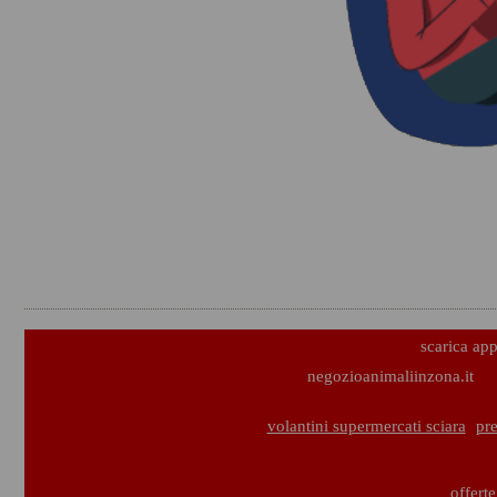
scarica ap
negozioanimaliinzona.it
volantini supermercati sciara
pre
offert