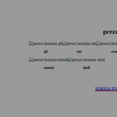
prezz
q8
eni
ess
tamoil
shell
scarica gr