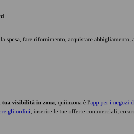
rd
 la spesa, fare rifornimento, acquistare abbigliamento, 
tua visibilità in zona
, quiinzona è l'
app per i negozi d
ere gli ordini
, inserire le tue offerte commerciali, crear