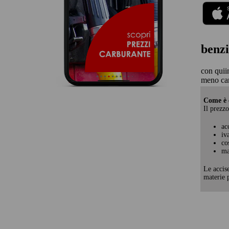
benzi
con quii
meno car
Come è c
Il prezzo
ac
iv
co
ma
Le accis
materie p