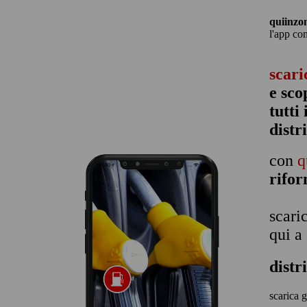
quiinzo
l'app co
scari
e sco
tutti
distr
con
q
rifo
scari
qui a
distr
scarica g