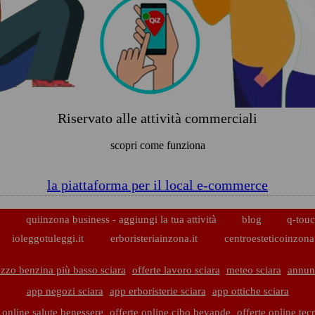
Riservato alle attività commerciali
scopri come funziona
la piattaforma per il local e-commerce
p
quiinzona business - aggiungi la tua attività
blog
q-touc
ioleggotuleggi.it
erboristeriainzona.it
centroesteticoinzona.
zzo benzina più basso sciara
offerte lavoro sciara
meteo sciara
annunc
app negozi sciara
app erboristerie sciara
app ottiche sciara
e online salute benessere
offerte online cibo bevande
offerte online tec