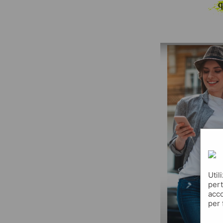
q
Util
pert
acco
per 