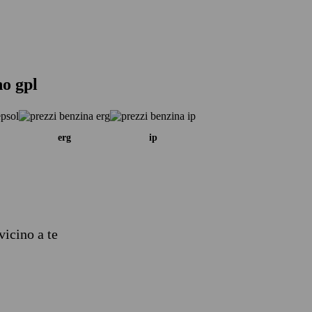
no gpl
erg
ip
vicino a te