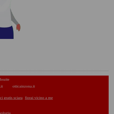
hsuite
it
otticainzona.it
i gratis sciara
fiorai vicino a me
nologia