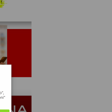
 !
o",
oni"