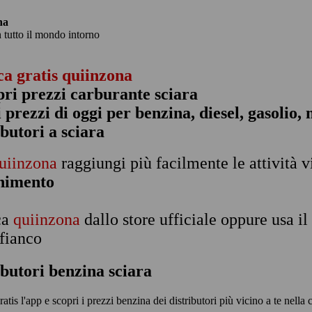
na
n tutto il mondo intorno
ca gratis quiinzona
pri prezzi carburante sciara
 i prezzi di oggi per benzina, diesel, gasolio
ibutori a sciara
uiinzona
raggiungi più facilmente le attività v
rnimento
ca
quiinzona
dallo store ufficiale oppure usa i
 fianco
ibutori benzina sciara
ratis l'app e scopri i prezzi benzina dei distributori più vicino a te nella c