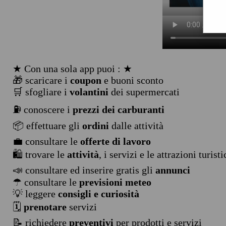
★ Con una sola app puoi : ★
🎁 scaricare i
coupon
e buoni sconto
🛒 sfogliare i
volantini
dei supermercati
⛽ conoscere i
prezzi dei carburanti
📦 effettuare gli
ordini
dalle attività
💼 consultare le
offerte di lavoro
🛍️ trovare le
attività
, i servizi e le attrazioni turist
📣 consultare ed inserire gratis gli
annunci
☂ consultare le
previsioni meteo
💡 leggere
consigli e curiosità
🗓️
prenotare
servizi
📝 richiedere
preventivi
per prodotti e servizi