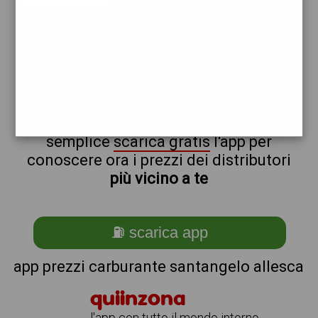
q8
non sei a santangelo_@_allesca?
ti stai chiedendo come trovare i
benzinai vicino a me ?
semplice
scarica gratis
l'app per
conoscere ora i prezzi dei distributori
più vicino a te
⛽ scarica app
app prezzi carburante santangelo allesca
quiinzona
l'app con tutto il mondo intorno