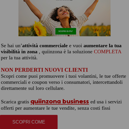
Se hai un’
attività commerciale
e vuoi
aumentare la tua
visibilità in zona
, quiinzona è la soluzione
COMPLETA
per la tua attività.
NON PERDERTI NUOVI CLIENTI
Scopri come puoi promuovere i tuoi volantini, le tue offerte
commerciali e coupon verso i consumatori, intercettandoli
direttamente sul loro cellulare.
quiinzona business
Scarica gratis
ed usa i servizi
offerti per aumentare le tue vendite, senza costi fissi
SCOPRI COME