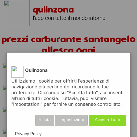
quiinzona
l'app con tutto il mondo intorno
prezzi carburante santangelo
allesca oggi
Quiinzona
shell
eni
erg
Utilizziamo i cookie per offrirti l'esperienza di
navigazione più pertinente, ricordando le tue
preferenze. Cliccando su "Accetta tutto", acconsenti
all'uso di tutti i cookie. Tuttavia, puoi visitare
repsol
ip
esso
"Impostazioni" per fornire un consenso controllato.
Rifiuta
Impostazioni
Accetta Tutto
total
tamoil
api
Privacy Policy