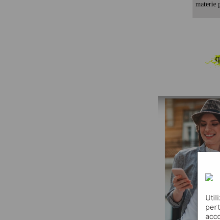
materie p
q
Util
pert
acco