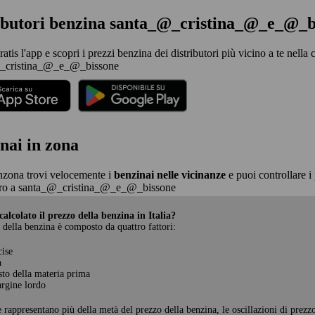
ributori benzina santa_@_cristina_@_e_@_b
ratis l'app e scopri i prezzi benzina dei distributori più vicino a te nella c
_cristina_@_e_@_bissone
nai in zona
nzona trovi velocemente i
benzinai nelle vicinanze
e puoi controllare i 
ro a santa_@_cristina_@_e_@_bissone
alcolato il prezzo della benzina in Italia?
 della benzina è composto da quattro fattori:
cise
a
sto della materia prima
rgine lordo
e rappresentano più della metà del prezzo della benzina, le oscillazioni di prezz