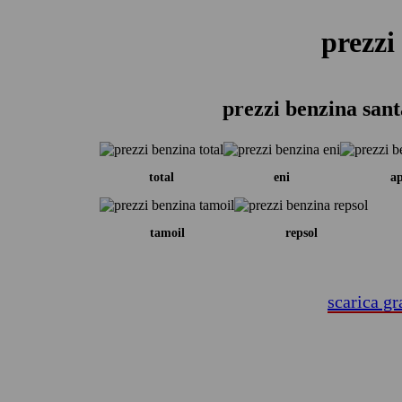
prezzi
prezzi benzina san
total
eni
ap
tamoil
repsol
scarica gr