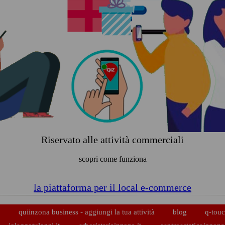
Riservato alle attività commerciali
scopri come funziona
la piattaforma per il local e-commerce
p
quiinzona business - aggiungi la tua attività
blog
q-touc