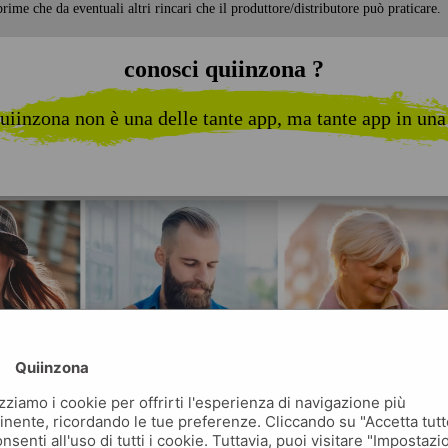
rime che da eventuali altri rincari che il produttore/distributore può praticare.
conosci quiinzona ?
uiinzona non è una delle tante app, ma tante app in una
Quiinzona
izziamo i cookie per offrirti l'esperienza di navigazione più
inente, ricordando le tue preferenze. Cliccando su "Accetta tutt
nsenti all'uso di tutti i cookie. Tuttavia, puoi visitare "Impostazi