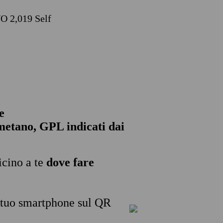
VO 2,019 Self
e
, metano, GPL indicati dai
icino a te
dove fare
l tuo smartphone sul QR