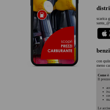
dist
scarica g
santa_@
benzi
con quii
meno ca
Come è c
Il prezzo
ac
iv
co
ma
Le accis