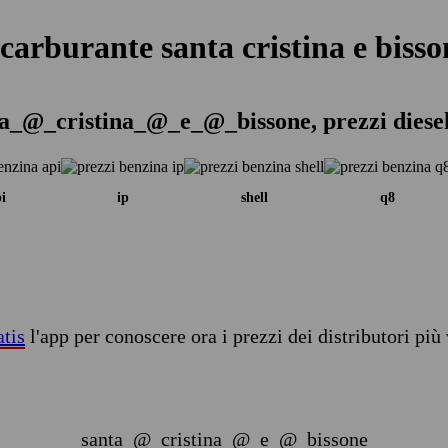
 carburante santa cristina e bisso
ta_@_cristina_@_e_@_bissone, prezzi diesel
i
ip
shell
q8
atis
l'app per conoscere ora i prezzi dei distributori più 
santa_@_cristina_@_e_@_bissone