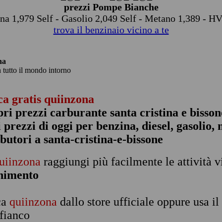
prezzi Pompe Bianche
na 1,979 Self - Gasolio 2,049 Self - Metano 1,389 - H
trova il benzinaio vicino a te
na
n tutto il mondo intorno
ca gratis quiinzona
pri prezzi carburante santa cristina e bisson
 i prezzi di oggi per benzina, diesel, gasolio
ibutori a santa-cristina-e-bissone
uiinzona
raggiungi più facilmente le attività v
rnimento
ca
quiinzona
dallo store ufficiale oppure usa i
 fianco