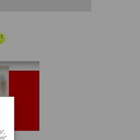
 !
o",
oni"