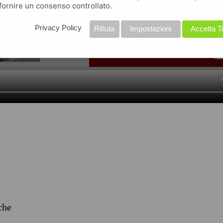
fornire un consenso controllato.
Privacy Policy
Rifiuta
Impostazioni
Accetta T
iche