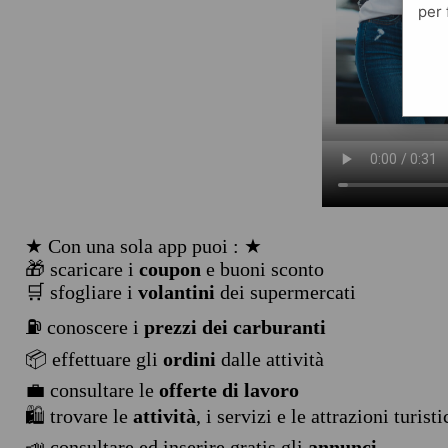
per 
★ Con una sola app puoi : ★
🎁 scaricare i
coupon
e buoni sconto
🛒 sfogliare i
volantini
dei supermercati
⛽ conoscere i
prezzi dei carburanti
📦 effettuare gli
ordini
dalle attività
💼 consultare le
offerte di lavoro
🛍️ trovare le
attività
, i servizi e le attrazioni turist
📣 consultare ed inserire gratis gli
annunci