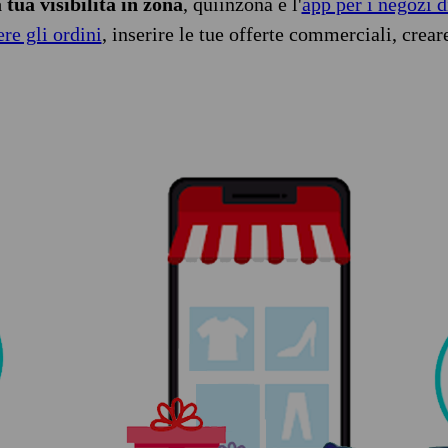
tua visibilità in zona
, quiinzona è l'
app per i negozi d
ere gli ordini
, inserire le tue offerte commerciali, crear