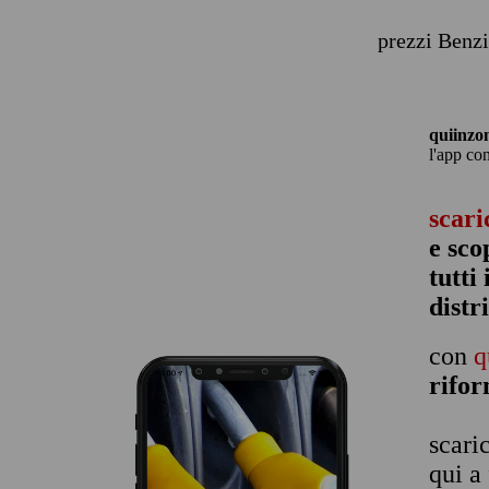
prezzi Benzi
quiinzo
l'app co
scari
e sco
tutti
distr
con
q
rifo
scari
qui a