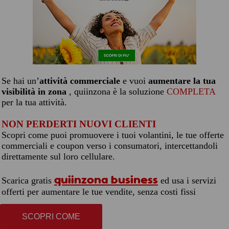
Se hai un’
attività commerciale
e vuoi
aumentare la tua
visibilità in zona
, quiinzona è la soluzione
COMPLETA
per la tua attività.
NON PERDERTI NUOVI CLIENTI
Scopri come puoi promuovere i tuoi volantini, le tue offerte
commerciali e coupon verso i consumatori, intercettandoli
direttamente sul loro cellulare.
quiinzona business
Scarica gratis
ed usa i servizi
offerti per aumentare le tue vendite, senza costi fissi
SCOPRI COME