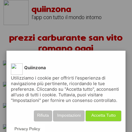
quiinzona
l'app con tutto il mondo intorno
prezzi carburante san vito
romano oggi
Quiinzona
api
esso
shell
Utilizziamo i cookie per offrirti l'esperienza di
navigazione più pertinente, ricordando le tue
preferenze. Cliccando su "Accetta tutto", acconsenti
all'uso di tutti i cookie. Tuttavia, puoi visitare
erg
total
ip
"Impostazioni" per fornire un consenso controllato.
Rifiuta
Impostazioni
Accetta Tutto
q8
eni
tamoil
Privacy Policy