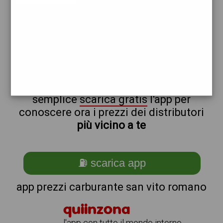
repsol
non sei a san_@_vito_@_romano?
ti stai chiedendo come trovare i
benzinai vicino a me ?
semplice
scarica gratis
l'app per
conoscere ora i prezzi dei distributori
più vicino a te
⛽ scarica app
app prezzi carburante san vito romano
quiinzona
l'app con tutto il mondo intorno