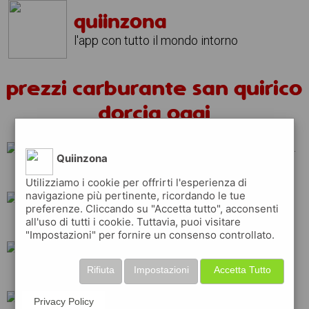
quiinzona
l'app con tutto il mondo intorno
prezzi carburante san quirico
dorcia oggi
Quiinzona
api
esso
tamoil
Utilizziamo i cookie per offrirti l'esperienza di
navigazione più pertinente, ricordando le tue
preferenze. Cliccando su "Accetta tutto", acconsenti
all'uso di tutti i cookie. Tuttavia, puoi visitare
q8
shell
ip
"Impostazioni" per fornire un consenso controllato.
Rifiuta
Impostazioni
Accetta Tutto
erg
repsol
eni
Privacy Policy