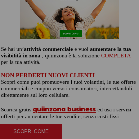
Se hai un’
attività commerciale
e vuoi
aumentare la tua
visibilità in zona
, quiinzona è la soluzione
COMPLETA
per la tua attività.
NON PERDERTI NUOVI CLIENTI
Scopri come puoi promuovere i tuoi volantini, le tue offerte
commerciali e coupon verso i consumatori, intercettandoli
direttamente sul loro cellulare.
quiinzona business
Scarica gratis
ed usa i servizi
offerti per aumentare le tue vendite, senza costi fissi
SCOPRI COME