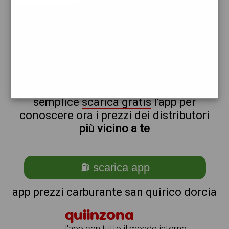
total
non sei a san_@_quirico_@_dorcia?
ti stai chiedendo come trovare i
benzinai vicino a me ?
semplice
scarica gratis
l'app per
conoscere ora i prezzi dei distributori
più vicino a te
⛽ scarica app
app prezzi carburante san quirico dorcia
quiinzona
l'app con tutto il mondo intorno