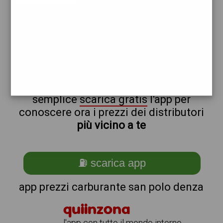
esso
non sei a san_@_polo_@_denza?
ti stai chiedendo come trovare i
benzinai vicino a me ?
semplice
scarica gratis
l'app per
conoscere ora i prezzi dei distributori
più vicino a te
⛽ scarica app
app prezzi carburante san polo denza
quiinzona
l'app con tutto il mondo intorno