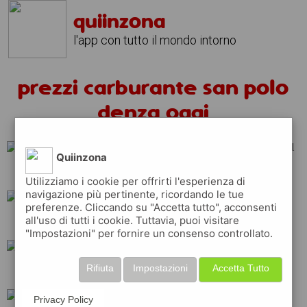
quiinzona
l'app con tutto il mondo intorno
prezzi carburante san polo
denza oggi
Quiinzona
eni
shell
repsol
Utilizziamo i cookie per offrirti l'esperienza di
navigazione più pertinente, ricordando le tue
preferenze. Cliccando su "Accetta tutto", acconsenti
all'uso di tutti i cookie. Tuttavia, puoi visitare
api
q8
tamoil
"Impostazioni" per fornire un consenso controllato.
Rifiuta
Impostazioni
Accetta Tutto
ip
total
erg
Privacy Policy