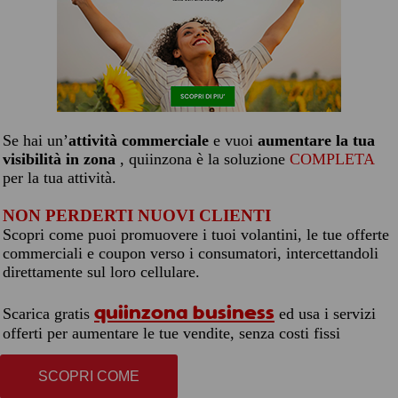
Se hai un’
attività commerciale
e vuoi
aumentare la tua
visibilità in zona
, quiinzona è la soluzione
COMPLETA
per la tua attività.
NON PERDERTI NUOVI CLIENTI
Scopri come puoi promuovere i tuoi volantini, le tue offerte
commerciali e coupon verso i consumatori, intercettandoli
direttamente sul loro cellulare.
quiinzona business
Scarica gratis
ed usa i servizi
offerti per aumentare le tue vendite, senza costi fissi
SCOPRI COME