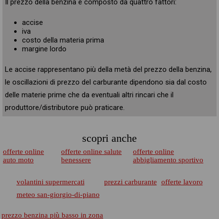
Il prezzo della benzina è composto da quattro fattori:
accise
iva
costo della materia prima
margine lordo
Le accise rappresentano più della metà del prezzo della benzina,
le oscillazioni di prezzo del carburante dipendono sia dal costo
delle materie prime che da eventuali altri rincari che il
produttore/distributore può praticare.
scopri anche
offerte online
offerte online salute
offerte online
auto moto
benessere
abbigliamento sportivo
volantini supermercati
prezzi carburante
offerte lavoro
meteo san-giorgio-di-piano
prezzo benzina più basso in zona