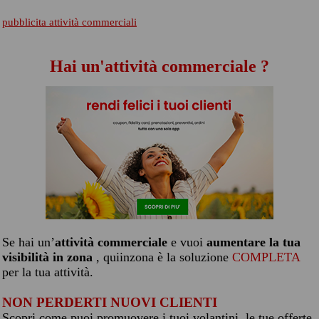
pubblicita attività commerciali
Hai un'attività commerciale ?
Se hai un’
attività commerciale
e vuoi
aumentare la tua
visibilità in zona
, quiinzona è la soluzione
COMPLETA
per la tua attività.
NON PERDERTI NUOVI CLIENTI
Scopri come puoi promuovere i tuoi volantini, le tue offerte