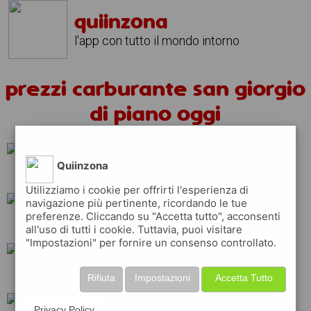
quiinzona
l'app con tutto il mondo intorno
prezzi carburante san giorgio
di piano oggi
Quiinzona
ip
api
tamoil
Utilizziamo i cookie per offrirti l'esperienza di
navigazione più pertinente, ricordando le tue
preferenze. Cliccando su "Accetta tutto", acconsenti
q8
erg
esso
all'uso di tutti i cookie. Tuttavia, puoi visitare
"Impostazioni" per fornire un consenso controllato.
total
eni
shell
Rifiuta
Impostazioni
Accetta Tutto
Privacy Policy