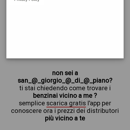
repsol
san_@_giorgio_@_di_@_piano
prezzi Api-Ip
prezzi Benzina 2,349 - Benzina 1,999
Self - Gasolio 2,499 - Gasolio 2,149 Self
trova il benzinaio vicino a te
non sei a
san_@_giorgio_@_di_@_piano?
ti stai chiedendo come trovare i
benzinai vicino a me ?
semplice
scarica gratis
l'app per
conoscere ora i prezzi dei distributori
più vicino a te