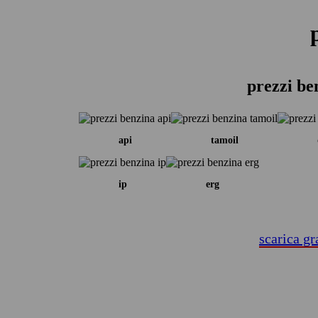
prezzi be
api
tamoil
ip
erg
scarica gr