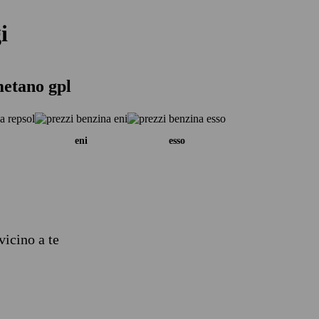
i
metano gpl
eni
esso
vicino a te