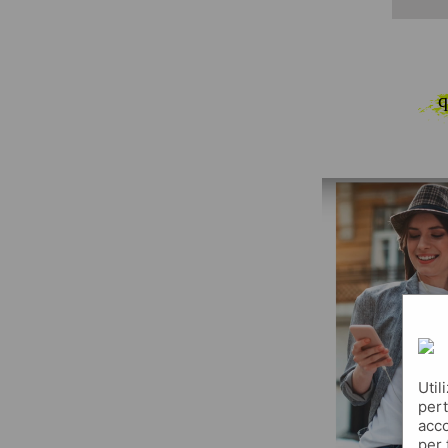
q
Util
pert
acco
per 