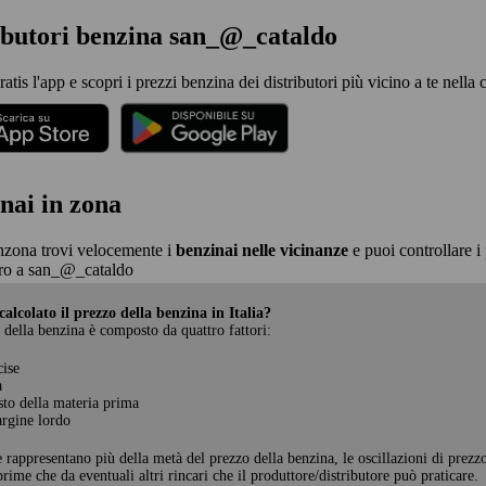
ibutori benzina san_@_cataldo
ratis l'app e scopri i prezzi benzina dei distributori più vicino a te nell
nai in zona
nzona trovi velocemente i
benzinai nelle vicinanze
e puoi controllare i 
ro a san_@_cataldo
alcolato il prezzo della benzina in Italia?
 della benzina è composto da quattro fattori:
cise
a
sto della materia prima
rgine lordo
e rappresentano più della metà del prezzo della benzina, le oscillazioni di prezz
rime che da eventuali altri rincari che il produttore/distributore può praticare.