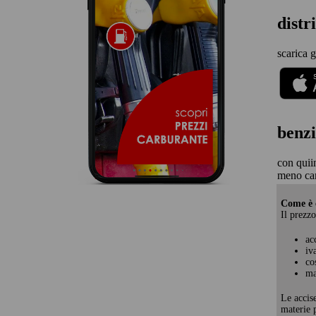
distr
scarica g
benzi
con quii
meno ca
Come è c
Il prezzo
ac
iv
co
ma
Le accis
materie p