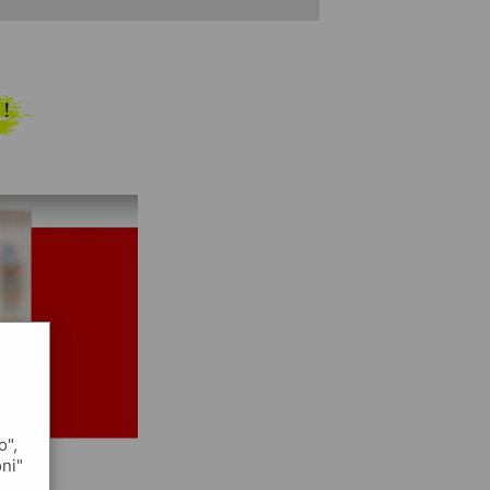
 !
o",
oni"