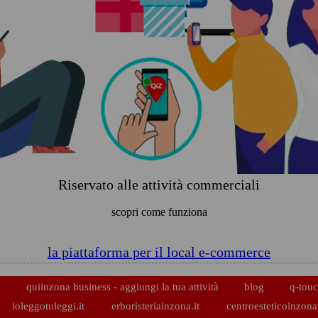
Riservato alle attività commerciali
scopri come funziona
la piattaforma per il local e-commerce
p
quiinzona business - aggiungi la tua attività
blog
q-touc
ioleggotuleggi.it
erboristeriainzona.it
centroesteticoinzona.