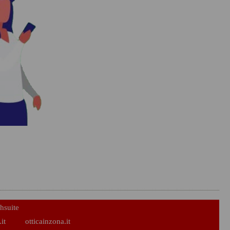
hsuite
it
otticainzona.it