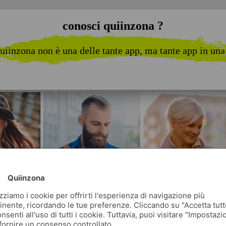
conosci quiinzona ?
uiinzona non è una delle tante app, ma tante app in una
Quiinzona
izziamo i cookie per offrirti l'esperienza di navigazione più
inente, ricordando le tue preferenze. Cliccando su "Accetta tutt
nsenti all'uso di tutti i cookie. Tuttavia, puoi visitare "Impostazi
fornire un consenso controllato.