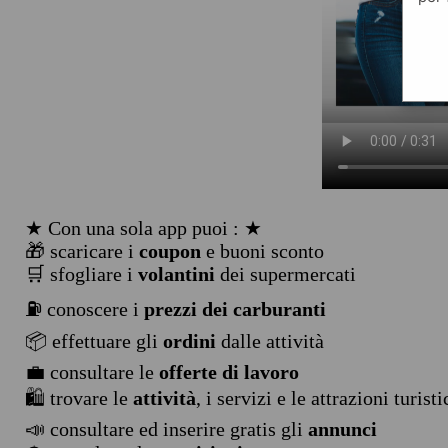
★ Con una sola app puoi : ★
🎁 scaricare i
coupon
e buoni sconto
🛒 sfogliare i
volantini
dei supermercati
⛽ conoscere i
prezzi dei carburanti
📦 effettuare gli
ordini
dalle attività
💼 consultare le
offerte di lavoro
🛍️ trovare le
attività
, i servizi e le attrazioni turist
📣 consultare ed inserire gratis gli
annunci