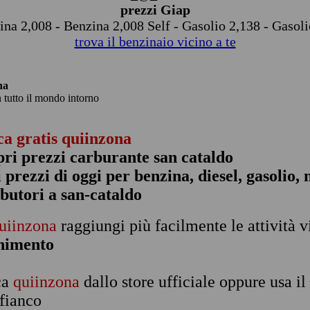
prezzi Giap
ina 2,008 - Benzina 2,008 Self - Gasolio 2,138 - Gasoli
trova il benzinaio vicino a te
na
n tutto il mondo intorno
ca gratis quiinzona
pri prezzi carburante san cataldo
 i prezzi di oggi per benzina, diesel, gasolio
ibutori a san-cataldo
uiinzona
raggiungi più facilmente le attività v
rnimento
ca
quiinzona
dallo store ufficiale oppure usa i
 fianco