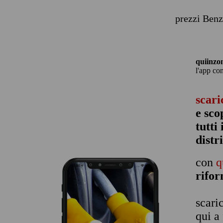
prezzi Benz
quiinzo
l'app co
scari
e sco
tutti
distr
con
q
rifo
scari
qui a