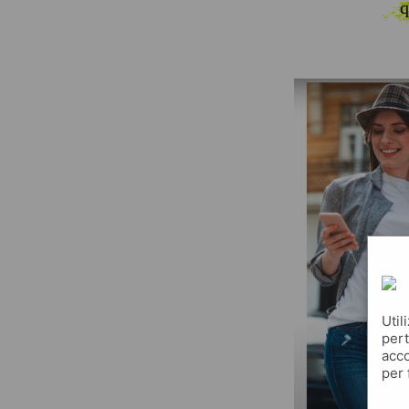
q
Util
pert
acco
per 