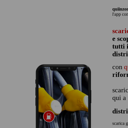
quiinzo
l'app co
scari
e sco
tutti
distr
con
q
rifo
scari
qui a
distr
scarica g