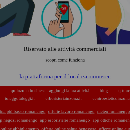
Riservato alle attività commerciali
scopri come funziona
la piattaforma per il local e-commerce
p
quiinzona business - aggiungi la tua attività
blog
q-touc
ioleggotuleggi.it
erboristeriainzona.it
centroesteticoinzona.
ina più basso romanengo
offerte lavoro romanengo
meteo romanengo
p negozi romanengo
app erboristerie romanengo
app ottiche romane
e online abbigliamento
offerte online salute benessere
offerte online au