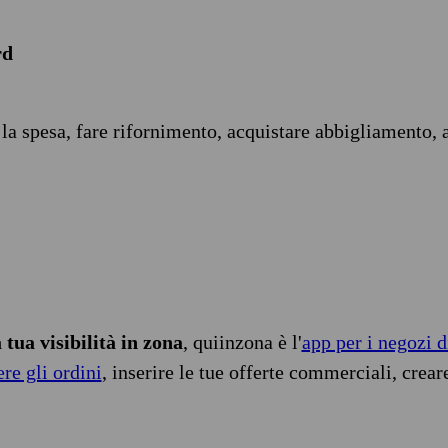
rd
 la spesa, fare rifornimento, acquistare abbigliamento, 
tua visibilità in zona
, quiinzona è l'
app per i negozi d
ere gli ordini
, inserire le tue offerte commerciali, crear