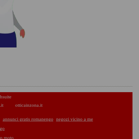
hsuite
it
otticainzona.it
annunci gratis romanengo
negozi vicino a me
ngo
to moto