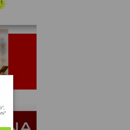
 !
o",
oni"