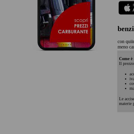
benzi
con quii
meno ca
Come è c
Il prezzo
ac
iv
co
ma
Le accis
materie p