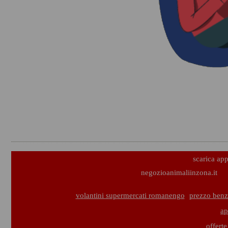
scarica ap
negozioanimaliinzona.it
volantini supermercati romanengo
prezzo benz
ap
offert