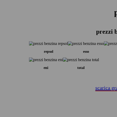
prezzi 
repsol
esso
eni
total
scarica gr