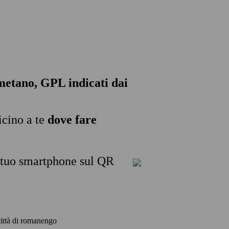
, metano, GPL indicati dai
icino a te
dove fare
l tuo smartphone sul QR
 città di romanengo