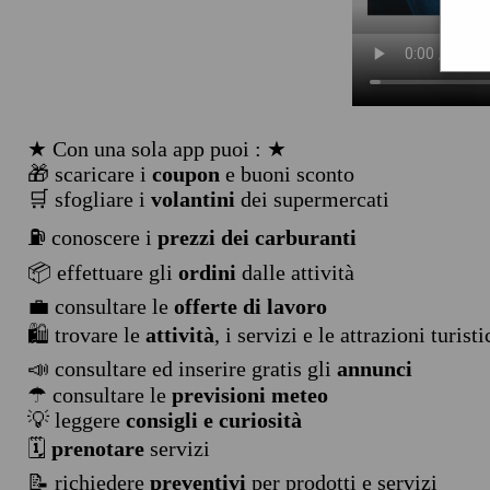
★ Con una sola app puoi : ★
🎁 scaricare i
coupon
e buoni sconto
🛒 sfogliare i
volantini
dei supermercati
⛽ conoscere i
prezzi dei carburanti
📦 effettuare gli
ordini
dalle attività
💼 consultare le
offerte di lavoro
🛍️ trovare le
attività
, i servizi e le attrazioni turist
📣 consultare ed inserire gratis gli
annunci
☂ consultare le
previsioni meteo
💡 leggere
consigli e curiosità
🗓️
prenotare
servizi
📝 richiedere
preventivi
per prodotti e servizi