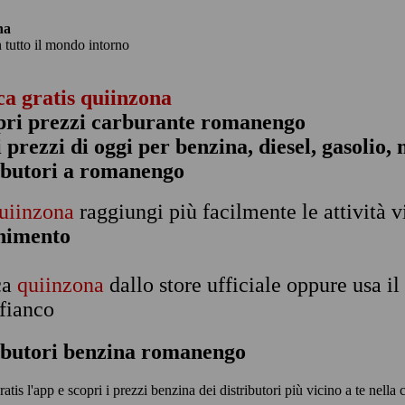
na
n tutto il mondo intorno
ca gratis quiinzona
pri prezzi carburante romanengo
 i prezzi di oggi per benzina, diesel, gasolio
ibutori a romanengo
uiinzona
raggiungi più facilmente le attività v
rnimento
ca
quiinzona
dallo store ufficiale oppure usa i
 fianco
ibutori benzina romanengo
ratis l'app e scopri i prezzi benzina dei distributori più vicino a te nella