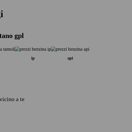
i
tano gpl
ip
api
vicino a te