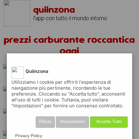
quiinzona
l'app con tutto il mondo intorno
prezzi carburante roccantica
oggi
Quiinzona
erg
eni
q8
Utilizziamo i cookie per offrirti l'esperienza di
navigazione più pertinente, ricordando le tue
preferenze. Cliccando su "Accetta tutto", acconsenti
all'uso di tutti i cookie. Tuttavia, puoi visitare
ip
tamoil
shell
"Impostazioni" per fornire un consenso controllato.
Rifiuta
Impostazioni
Accetta Tutto
esso
repsol
api
Privacy Policy