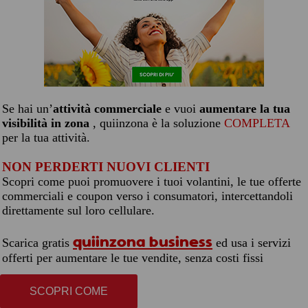
Se hai un’
attività commerciale
e vuoi
aumentare la tua
visibilità in zona
, quiinzona è la soluzione
COMPLETA
per la tua attività.
NON PERDERTI NUOVI CLIENTI
Scopri come puoi promuovere i tuoi volantini, le tue offerte
commerciali e coupon verso i consumatori, intercettandoli
direttamente sul loro cellulare.
quiinzona business
Scarica gratis
ed usa i servizi
offerti per aumentare le tue vendite, senza costi fissi
SCOPRI COME