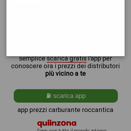
total
non sei a roccantica?
ti stai chiedendo come trovare i
benzinai vicino a me ?
semplice
scarica gratis
l'app per
conoscere ora i prezzi dei distributori
più vicino a te
⛽ scarica app
app prezzi carburante roccantica
quiinzona
l'app con tutto il mondo intorno