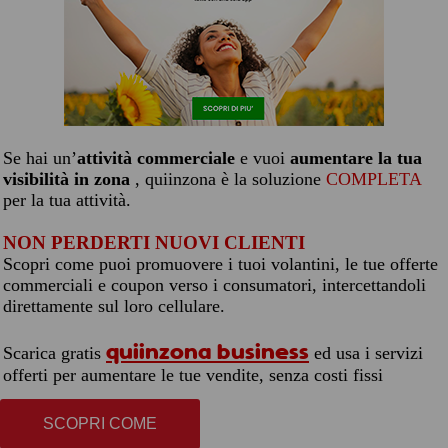
Se hai un’
attività commerciale
e vuoi
aumentare la tua
visibilità in zona
, quiinzona è la soluzione
COMPLETA
per la tua attività.
NON PERDERTI NUOVI CLIENTI
Scopri come puoi promuovere i tuoi volantini, le tue offerte
commerciali e coupon verso i consumatori, intercettandoli
direttamente sul loro cellulare.
quiinzona business
Scarica gratis
ed usa i servizi
offerti per aumentare le tue vendite, senza costi fissi
SCOPRI COME