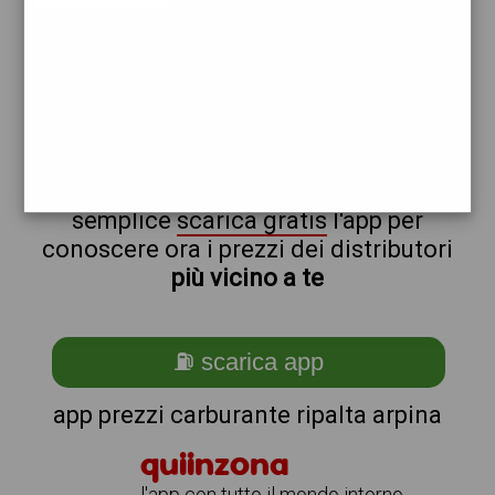
tamoil
esso
non sei a ripalta_@_arpina?
ti stai chiedendo come trovare i
benzinai vicino a me ?
semplice
scarica gratis
l'app per
conoscere ora i prezzi dei distributori
più vicino a te
⛽ scarica app
app prezzi carburante ripalta arpina
quiinzona
l'app con tutto il mondo intorno