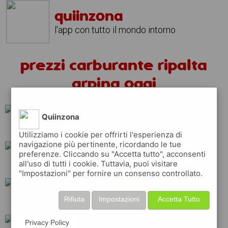
quiinzona
l'app con tutto il mondo intorno
prezzi carburante ripalta
arpina oggi
Quiinzona
total
eni
api
Utilizziamo i cookie per offrirti l'esperienza di
navigazione più pertinente, ricordando le tue
preferenze. Cliccando su "Accetta tutto", acconsenti
all'uso di tutti i cookie. Tuttavia, puoi visitare
q8
ip
erg
"Impostazioni" per fornire un consenso controllato.
Rifiuta
Impostazioni
Accetta Tutto
shell
repsol
Privacy Policy