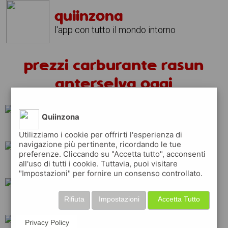
quiinzona
l'app con tutto il mondo intorno
prezzi carburante rasun
anterselva oggi
Quiinzona
q8
erg
total
Utilizziamo i cookie per offrirti l'esperienza di
navigazione più pertinente, ricordando le tue
preferenze. Cliccando su "Accetta tutto", acconsenti
all'uso di tutti i cookie. Tuttavia, puoi visitare
tamoil
esso
ip
"Impostazioni" per fornire un consenso controllato.
Rifiuta
Impostazioni
Accetta Tutto
eni
shell
api
Privacy Policy