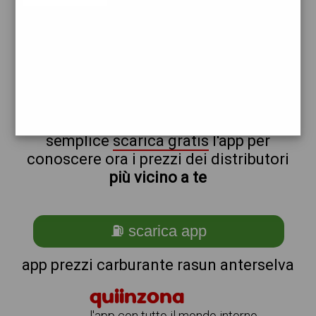
repsol
non sei a rasun_@_anterselva?
ti stai chiedendo come trovare i
benzinai vicino a me ?
semplice
scarica gratis
l'app per
conoscere ora i prezzi dei distributori
più vicino a te
⛽ scarica app
app prezzi carburante rasun anterselva
quiinzona
l'app con tutto il mondo intorno