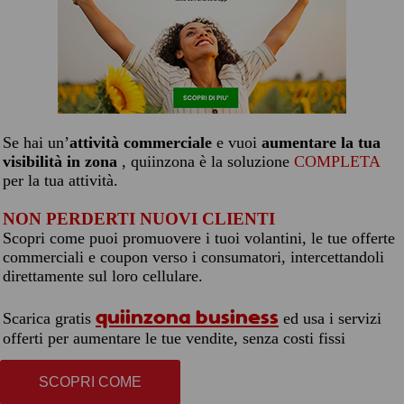
Se hai un’
attività commerciale
e vuoi
aumentare la tua
visibilità in zona
, quiinzona è la soluzione
COMPLETA
per la tua attività.
NON PERDERTI NUOVI CLIENTI
Scopri come puoi promuovere i tuoi volantini, le tue offerte
commerciali e coupon verso i consumatori, intercettandoli
direttamente sul loro cellulare.
quiinzona business
Scarica gratis
ed usa i servizi
offerti per aumentare le tue vendite, senza costi fissi
SCOPRI COME