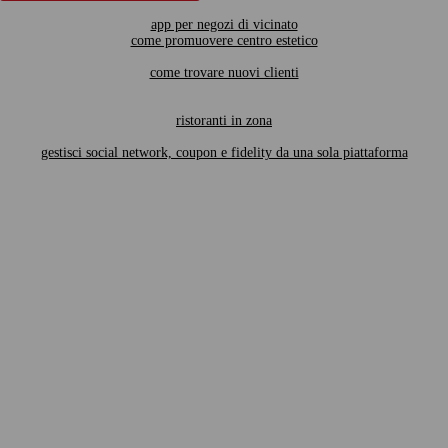
app per negozi di vicinato
come promuovere centro estetico
come trovare nuovi clienti
ristoranti in zona
gestisci social network, coupon e fidelity da una sola piattaforma