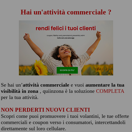
Hai un'attività commerciale ?
Se hai un’
attività commerciale
e vuoi
aumentare la tua
visibilità in zona
, quiinzona è la soluzione
COMPLETA
per la tua attività.
NON PERDERTI NUOVI CLIENTI
Scopri come puoi promuovere i tuoi volantini, le tue offerte
commerciali e coupon verso i consumatori, intercettandoli
direttamente sul loro cellulare.