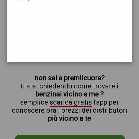
repsol
premilcuore
prezzi Pompe Bianche
prezzi Benzina 2,096 Self - Gasolio 2,294
Self
trova il benzinaio vicino a te
non sei a premilcuore?
ti stai chiedendo come trovare i
benzinai vicino a me ?
semplice
scarica gratis
l'app per
conoscere ora i prezzi dei distributori
più vicino a te