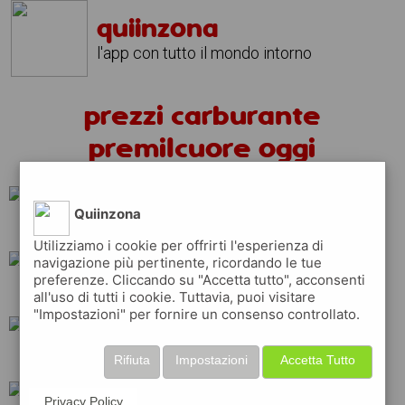
quiinzona
l'app con tutto il mondo intorno
prezzi carburante
premilcuore oggi
Quiinzona
tamoil
erg
eni
Utilizziamo i cookie per offrirti l'esperienza di
navigazione più pertinente, ricordando le tue
preferenze. Cliccando su "Accetta tutto", acconsenti
shell
api
ip
all'uso di tutti i cookie. Tuttavia, puoi visitare
"Impostazioni" per fornire un consenso controllato.
total
q8
esso
Rifiuta
Impostazioni
Accetta Tutto
Privacy Policy