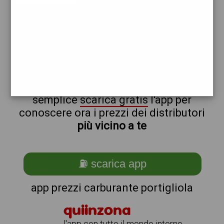
repsol
non sei a portigliola?
ti stai chiedendo come trovare i
benzinai vicino a me ?
semplice
scarica gratis
l'app per
conoscere ora i prezzi dei distributori
più vicino a te
⛽ scarica app
app prezzi carburante portigliola
quiinzona
l'app con tutto il mondo intorno