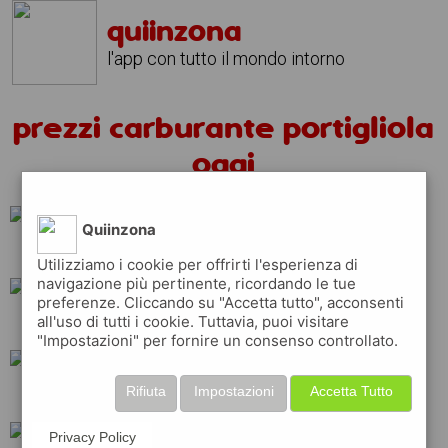
quiinzona
l'app con tutto il mondo intorno
prezzi carburante portigliola
oggi
Quiinzona
api
q8
esso
Utilizziamo i cookie per offrirti l'esperienza di
navigazione più pertinente, ricordando le tue
preferenze. Cliccando su "Accetta tutto", acconsenti
all'uso di tutti i cookie. Tuttavia, puoi visitare
tamoil
eni
ip
"Impostazioni" per fornire un consenso controllato.
Rifiuta
Impostazioni
Accetta Tutto
shell
erg
total
Privacy Policy