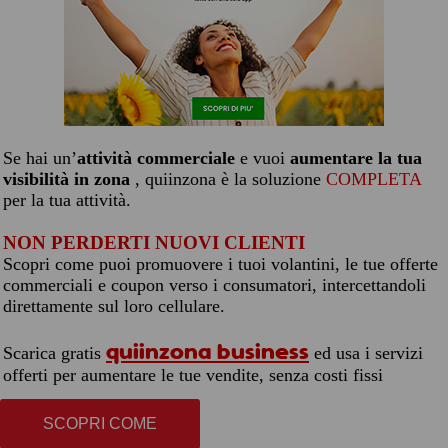
Se hai un’
attività commerciale
e vuoi
aumentare la tua
visibilità in zona
, quiinzona è la soluzione
COMPLETA
per la tua attività.
NON PERDERTI NUOVI CLIENTI
Scopri come puoi promuovere i tuoi volantini, le tue offerte
commerciali e coupon verso i consumatori, intercettandoli
direttamente sul loro cellulare.
quiinzona business
Scarica gratis
ed usa i servizi
offerti per aumentare le tue vendite, senza costi fissi
SCOPRI COME