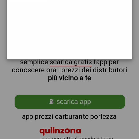
total
non sei a porlezza?
ti stai chiedendo come trovare i
benzinai vicino a me ?
semplice
scarica gratis
l'app per
conoscere ora i prezzi dei distributori
più vicino a te
⛽ scarica app
app prezzi carburante porlezza
quiinzona
l'app con tutto il mondo intorno