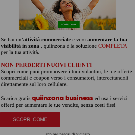
Se hai un’
attività commerciale
e vuoi
aumentare la tua
visibilità in zona
, quiinzona è la soluzione
COMPLETA
per la tua attività.
NON PERDERTI NUOVI CLIENTI
Scopri come puoi promuovere i tuoi volantini, le tue offerte
commerciali e coupon verso i consumatori, intercettandoli
direttamente sul loro cellulare.
quiinzona business
Scarica gratis
ed usa i servizi
offerti per aumentare le tue vendite, senza costi fissi
SCOPRI COME
app per negozi di vicinato