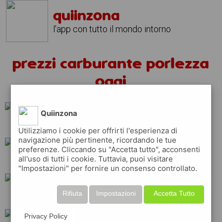
quiinzona
l'app con tutto il mondo intorno
prezzi carburante porlezza
oggi
Quiinzona
ip
eni
repsol
Utilizziamo i cookie per offrirti l'esperienza di
navigazione più pertinente, ricordando le tue
preferenze. Cliccando su "Accetta tutto", acconsenti
all'uso di tutti i cookie. Tuttavia, puoi visitare
api
shell
esso
"Impostazioni" per fornire un consenso controllato.
Rifiuta
Impostazioni
Accetta Tutto
q8
tamoil
erg
Privacy Policy