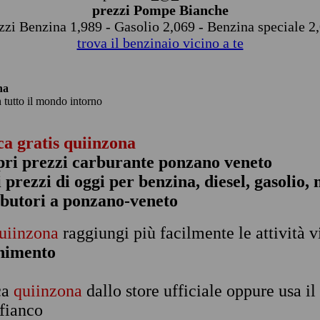
prezzi Pompe Bianche
zzi Benzina 1,989 - Gasolio 2,069 - Benzina speciale 2
trova il benzinaio vicino a te
na
n tutto il mondo intorno
ca gratis quiinzona
pri prezzi carburante ponzano veneto
 i prezzi di oggi per benzina, diesel, gasolio
ibutori a ponzano-veneto
uiinzona
raggiungi più facilmente le attività v
rnimento
ca
quiinzona
dallo store ufficiale oppure usa i
 fianco