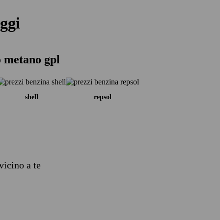
ggi
o metano gpl
shell
repsol
vicino a te