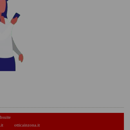
hsuite
it
otticainzona.it