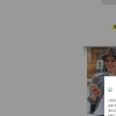
q
Util
pert
acco
per 