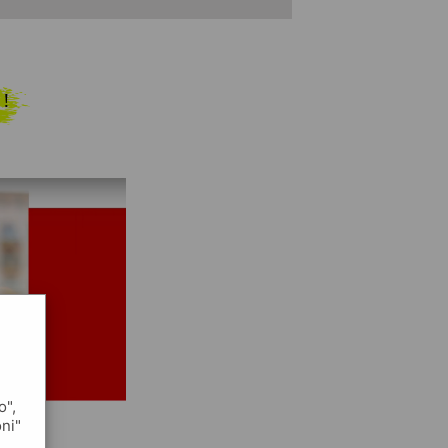
 !
o",
oni"