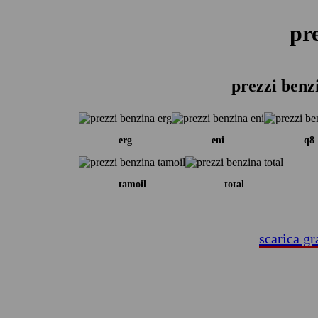
pr
prezzi benz
erg
eni
q8
tamoil
total
scarica gr