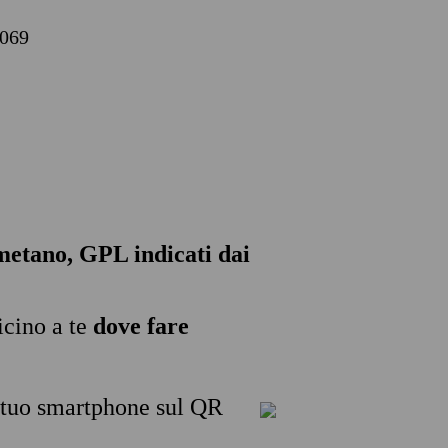
,069
, metano, GPL indicati dai
icino a te
dove fare
l tuo smartphone sul QR