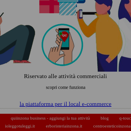
Riservato alle attività commerciali
scopri come funziona
la piattaforma per il local e-commerce
p
quiinzona business - aggiungi la tua attività
blog
q-touc
ioleggotuleggi.it
erboristeriainzona.it
centroesteticoinzona.