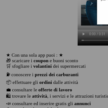
★ Con una sola app puoi : ★
🎁 scaricare i
coupon
e buoni sconto
🛒 sfogliare i
volantini
dei supermercati
⛽ conoscere i
prezzi dei carburanti
📦 effettuare gli
ordini
dalle attività
💼 consultare le
offerte di lavoro
🛍️ trovare le
attività
, i servizi e le attrazioni turist
📣 consultare ed inserire gratis gli
annunci