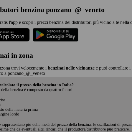
ributori benzina ponzano_@_veneto
ratis l'app e scopri i prezzi benzina dei distributori più vicino a te nel
nai in zona
nzona trovi velocemente i
benzinai nelle vicinanze
e puoi controllare i 
ro a ponzano_@_veneto
alcolato il prezzo della benzina in Italia?
 della benzina è composto da quattro fattori:
cise
a
sto della materia prima
rgine lordo
e rappresentano più della metà del prezzo della benzina, le oscillazioni di prezz
rime che da eventuali altri rincari che il produttore/distributore può praticare.