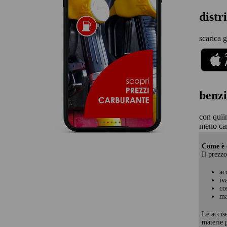
dist
scarica g
benzi
con quii
meno ca
Come è c
Il prezzo
ac
iv
co
ma
Le accis
materie p