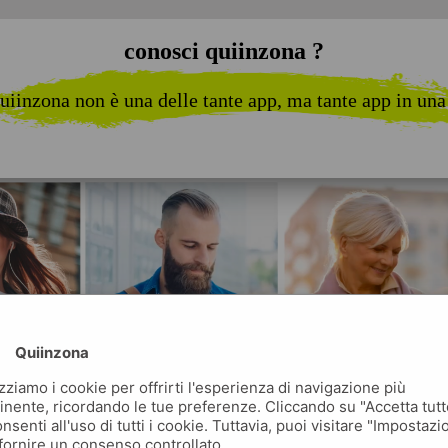
conosci quiinzona ?
uiinzona non è una delle tante app, ma tante app in una
Quiinzona
izziamo i cookie per offrirti l'esperienza di navigazione più
inente, ricordando le tue preferenze. Cliccando su "Accetta tutt
nsenti all'uso di tutti i cookie. Tuttavia, puoi visitare "Impostazi
fornire un consenso controllato.