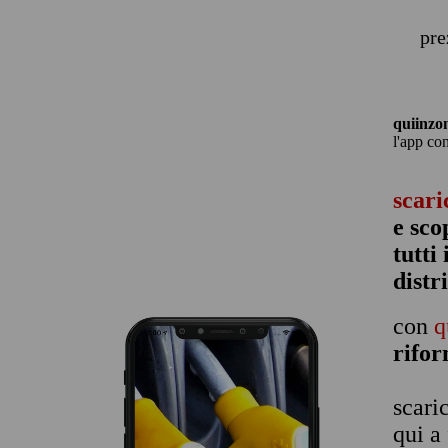
pre
quiinzo
l'app co
scari
e sco
tutti
distr
con
q
rifo
scari
qui a