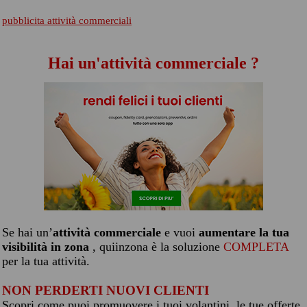
pubblicita attività commerciali
Hai un'attività commerciale ?
Se hai un’
attività commerciale
e vuoi
aumentare la tua
visibilità in zona
, quiinzona è la soluzione
COMPLETA
per la tua attività.
NON PERDERTI NUOVI CLIENTI
Scopri come puoi promuovere i tuoi volantini, le tue offerte