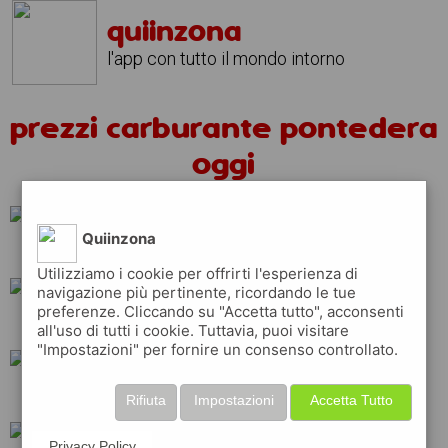
quiinzona
l'app con tutto il mondo intorno
prezzi carburante pontedera
oggi
Quiinzona
ip
eni
erg
Utilizziamo i cookie per offrirti l'esperienza di
navigazione più pertinente, ricordando le tue
preferenze. Cliccando su "Accetta tutto", acconsenti
esso
api
total
all'uso di tutti i cookie. Tuttavia, puoi visitare
"Impostazioni" per fornire un consenso controllato.
shell
tamoil
Rifiuta
Impostazioni
Accetta Tutto
Privacy Policy