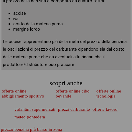
Il prezzo della benzina è composto da quattro fattori:
accise
iva
costo della materia prima
margine lordo
Le accise rappresentano più della metà del prezzo della benzina,
le oscillazioni di prezzo del carburante dipendono sia dal costo
delle materie prime che da eventuali altri rincari che il
produttore/distributore può praticare.
scopri anche
offerte online
offerte online cibo
offerte online
abbigliamento sportivo
bevande
tecnologia
volantini supermercati
prezzi carburante
offerte lavoro
meteo pontedera
prezzo benzina più basso in zona