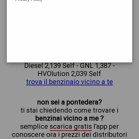
repsol
q8
pontedera
prezzi Agip Eni
prezzi Benzina 2,199 - Benzina 1,979
Self - Gasolio 2,259 - Gasolio 2,039 Self -
Metano 1,397 - Blue Diesel 2,359 - Blue
Diesel 2,139 Self - GNL 1,387 -
HVOlution 2,039 Self
trova il benzinaio vicino a te
non sei a pontedera?
ti stai chiedendo come trovare i
benzinai vicino a me ?
semplice
scarica gratis
l'app per
conoscere ora i prezzi dei distributori