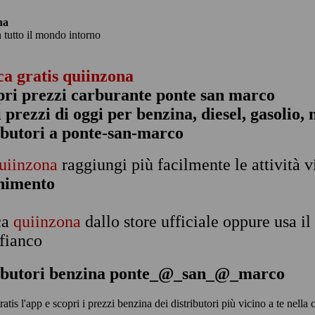
na
n tutto il mondo intorno
ca gratis quiinzona
pri prezzi carburante ponte san marco
 i prezzi di oggi per benzina, diesel, gasolio
ibutori a ponte-san-marco
uiinzona
raggiungi più facilmente le attività v
rnimento
ca
quiinzona
dallo store ufficiale oppure usa i
 fianco
ributori benzina ponte_@_san_@_marco
gratis l'app e scopri i prezzi benzina dei distributori più vicino a te n