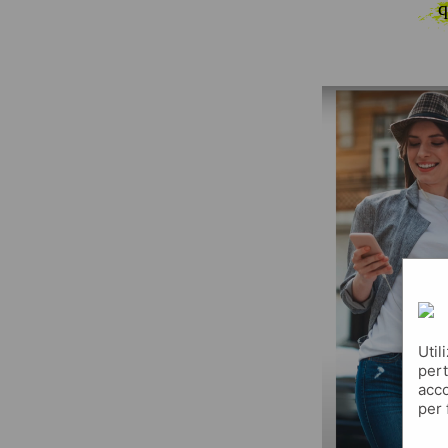
q
Util
pert
acco
per 