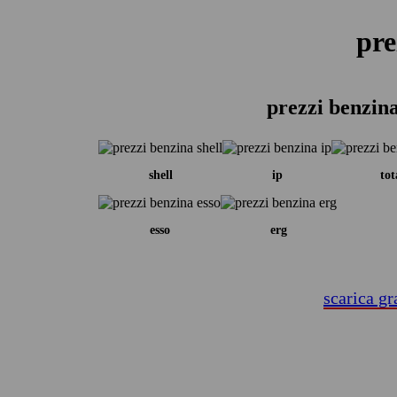
pre
prezzi benzin
shell
ip
tot
esso
erg
scarica gr