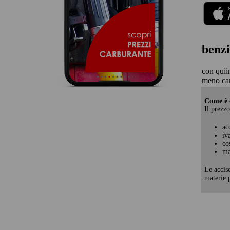
benzi
con quii
meno ca
Come è c
Il prezzo
ac
iv
co
ma
Le accis
materie p