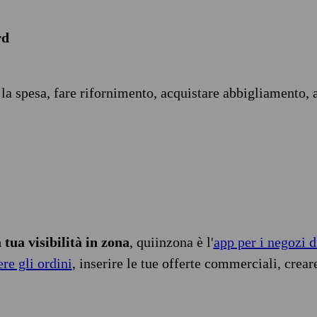
rd
 la spesa, fare rifornimento, acquistare abbigliamento, 
tua visibilità in zona
, quiinzona è l'
app per i negozi d
ere gli ordini
, inserire le tue offerte commerciali, crear