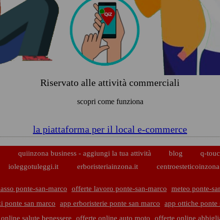
Riservato alle attività commerciali
scopri come funziona
la piattaforma per il local e-commerce
p
quiinzona business - aggiungi la tua attività
blog
q-touc
ioleggotuleggi.it
erboristeriainzona.it
centroesteticoinzona.
basso ponte-san-marco
offerte lavoro ponte-san-marco
meteo ponte-sa
i ponte san marco
app erboristerie ponte san marco
app ottiche ponte
 online salute benessere
offerte online auto moto
offerte online abbigl