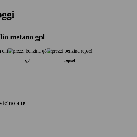
oggi
lio metano gpl
q8
repsol
vicino a te