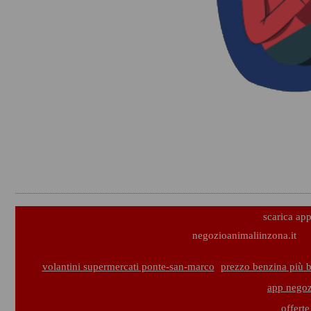
scarica ap
negozioanimaliinzona.it
volantini supermercati ponte-san-marco
prezzo benzina più 
app negoz
offerte