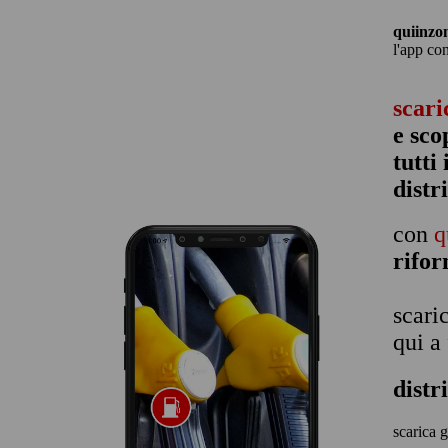
quiinzo
l'app co
scari
e sco
tutti
distr
con
q
rifo
scari
qui a
dist
scarica 