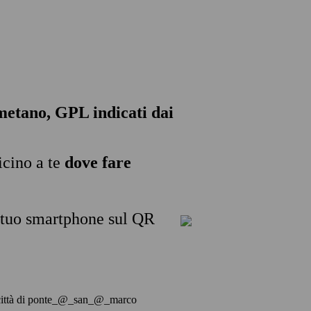
, metano, GPL indicati dai
icino a te
dove fare
l tuo smartphone sul QR
ella città di ponte_@_san_@_marco