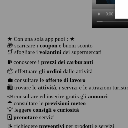
★ Con una sola app puoi : ★
🎁 scaricare i
coupon
e buoni sconto
🛒 sfogliare i
volantini
dei supermercati
⛽ conoscere i
prezzi dei carburanti
📦 effettuare gli
ordini
dalle attività
💼 consultare le
offerte di lavoro
🛍️ trovare le
attività
, i servizi e le attrazioni turist
📣 consultare ed inserire gratis gli
annunci
☂ consultare le
previsioni meteo
💡 leggere
consigli e curiosità
🗓️
prenotare
servizi
📝 richiedere
preventivi
per prodotti e servizi