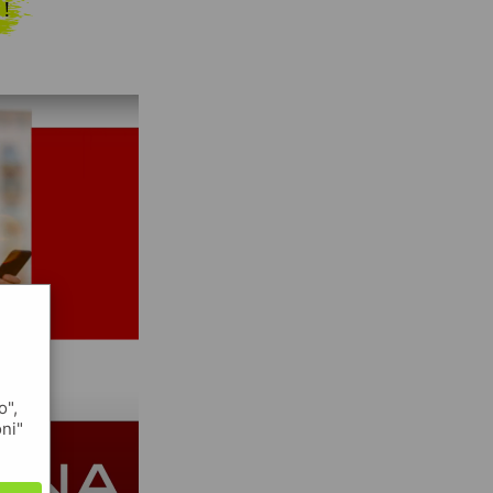
 !
o",
oni"