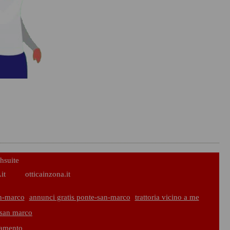
hsuite
it
otticainzona.it
n-marco
annunci gratis ponte-san-marco
trattoria vicino a me
 san marco
iamento