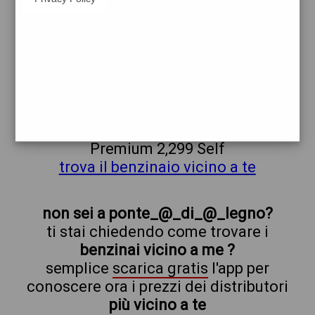
shell
ponte_@_di_@_legno
prezzi Esso
prezzi Benzina 2,099 - Benzina 2,099
Self - Gasolio 2,089 - Gasolio 2,089 Self -
Gasolio Premium 2,299 - Gasolio
Premium 2,299 Self
trova il benzinaio vicino a te
non sei a ponte_@_di_@_legno?
ti stai chiedendo come trovare i
benzinai vicino a me ?
semplice
scarica gratis
l'app per
conoscere ora i prezzi dei distributori
più vicino a te