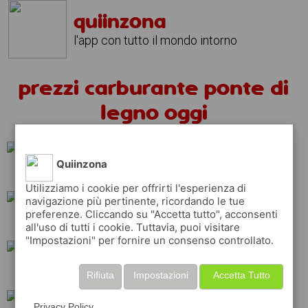
quiinzona
l'app con tutto il mondo intorno
prezzi carburante ponte di
legno oggi
Quiinzona
api
eni
total
Utilizziamo i cookie per offrirti l'esperienza di
navigazione più pertinente, ricordando le tue
preferenze. Cliccando su "Accetta tutto", acconsenti
ip
esso
tamoil
all'uso di tutti i cookie. Tuttavia, puoi visitare
"Impostazioni" per fornire un consenso controllato.
q8
repsol
erg
Rifiuta
Impostazioni
Accetta Tutto
Privacy Policy