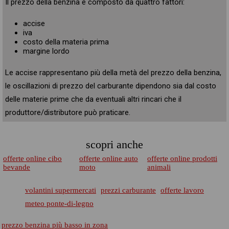
Il prezzo della benzina è composto da quattro fattori:
accise
iva
costo della materia prima
margine lordo
Le accise rappresentano più della metà del prezzo della benzina,
le oscillazioni di prezzo del carburante dipendono sia dal costo
delle materie prime che da eventuali altri rincari che il
produttore/distributore può praticare.
scopri anche
offerte online cibo
offerte online auto
offerte online prodotti
bevande
moto
animali
volantini supermercati
prezzi carburante
offerte lavoro
meteo ponte-di-legno
prezzo benzina più basso in zona