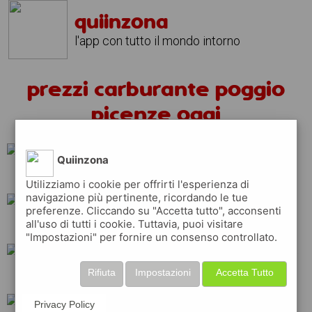
quiinzona
l'app con tutto il mondo intorno
prezzi carburante poggio
picenze oggi
Quiinzona
q8
shell
api
Utilizziamo i cookie per offrirti l'esperienza di
navigazione più pertinente, ricordando le tue
preferenze. Cliccando su "Accetta tutto", acconsenti
all'uso di tutti i cookie. Tuttavia, puoi visitare
tamoil
erg
ip
"Impostazioni" per fornire un consenso controllato.
Rifiuta
Impostazioni
Accetta Tutto
total
eni
repsol
Privacy Policy