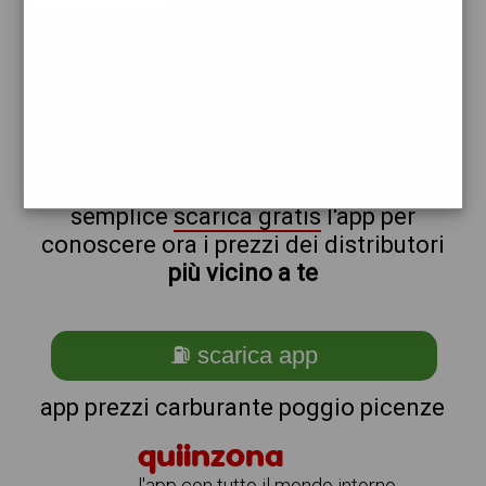
esso
non sei a poggio_@_picenze?
ti stai chiedendo come trovare i
benzinai vicino a me ?
semplice
scarica gratis
l'app per
conoscere ora i prezzi dei distributori
più vicino a te
⛽ scarica app
app prezzi carburante poggio picenze
quiinzona
l'app con tutto il mondo intorno