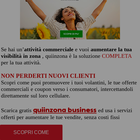
Se hai un’
attività commerciale
e vuoi
aumentare la tua
visibilità in zona
, quiinzona è la soluzione
COMPLETA
per la tua attività.
NON PERDERTI NUOVI CLIENTI
Scopri come puoi promuovere i tuoi volantini, le tue offerte
commerciali e coupon verso i consumatori, intercettandoli
direttamente sul loro cellulare.
quiinzona business
Scarica gratis
ed usa i servizi
offerti per aumentare le tue vendite, senza costi fissi
SCOPRI COME