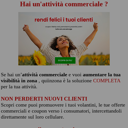
Hai un'attività commerciale ?
Se hai un’
attività commerciale
e vuoi
aumentare la tua
visibilità in zona
, quiinzona è la soluzione
COMPLETA
per la tua attività.
NON PERDERTI NUOVI CLIENTI
Scopri come puoi promuovere i tuoi volantini, le tue offerte
commerciali e coupon verso i consumatori, intercettandoli
direttamente sul loro cellulare.