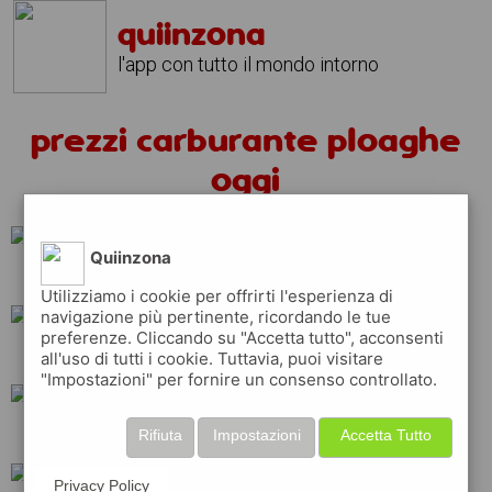
quiinzona
l'app con tutto il mondo intorno
prezzi carburante ploaghe
oggi
Quiinzona
esso
repsol
ip
Utilizziamo i cookie per offrirti l'esperienza di
navigazione più pertinente, ricordando le tue
preferenze. Cliccando su "Accetta tutto", acconsenti
api
eni
tamoil
all'uso di tutti i cookie. Tuttavia, puoi visitare
"Impostazioni" per fornire un consenso controllato.
erg
total
q8
Rifiuta
Impostazioni
Accetta Tutto
Privacy Policy