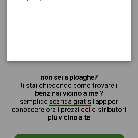
shell
ploaghe
prezzi Tamoil
prezzi Benzina 1,999 Self - Gasolio 2,089
Self
trova il benzinaio vicino a te
non sei a ploaghe?
ti stai chiedendo come trovare i
benzinai vicino a me ?
semplice
scarica gratis
l'app per
conoscere ora i prezzi dei distributori
più vicino a te