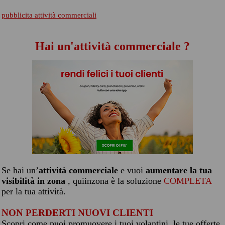
pubblicita attività commerciali
Hai un'attività commerciale ?
Se hai un’
attività commerciale
e vuoi
aumentare la tua
visibilità in zona
, quiinzona è la soluzione
COMPLETA
per la tua attività.
NON PERDERTI NUOVI CLIENTI
Scopri come puoi promuovere i tuoi volantini, le tue offerte