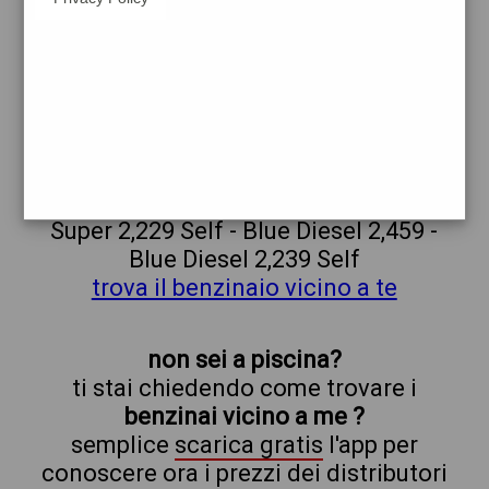
api
piscina
prezzi Agip Eni
prezzi Benzina 2,299 - Benzina 2,079
Self - Gasolio 2,359 - Gasolio 2,139 Self -
GPL 0,846 - Blue Super 2,449 - Blue
Super 2,229 Self - Blue Diesel 2,459 -
Blue Diesel 2,239 Self
trova il benzinaio vicino a te
non sei a piscina?
ti stai chiedendo come trovare i
benzinai vicino a me ?
semplice
scarica gratis
l'app per
conoscere ora i prezzi dei distributori