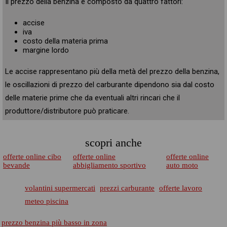
Il prezzo della benzina è composto da quattro fattori:
accise
iva
costo della materia prima
margine lordo
Le accise rappresentano più della metà del prezzo della benzina,
le oscillazioni di prezzo del carburante dipendono sia dal costo
delle materie prime che da eventuali altri rincari che il
produttore/distributore può praticare.
scopri anche
offerte online cibo
offerte online
offerte online
bevande
abbigliamento sportivo
auto moto
volantini supermercati
prezzi carburante
offerte lavoro
meteo piscina
prezzo benzina più basso in zona