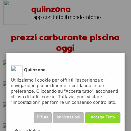
quiinzona
l'app con tutto il mondo intorno
prezzi carburante piscina
oggi
Quiinzona
tamoil
ip
shell
Utilizziamo i cookie per offrirti l'esperienza di
navigazione più pertinente, ricordando le tue
preferenze. Cliccando su "Accetta tutto", acconsenti
total
repsol
erg
all'uso di tutti i cookie. Tuttavia, puoi visitare
"Impostazioni" per fornire un consenso controllato.
eni
esso
q8
Rifiuta
Impostazioni
Accetta Tutto
Privacy Policy