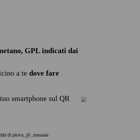
, metano, GPL indicati dai
icino a te
dove fare
l tuo smartphone sul QR
a città di piova_@_massaia