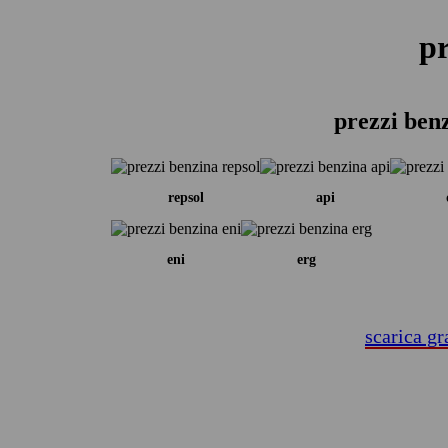
pr
prezzi ben
repsol
api
eni
erg
scarica gr