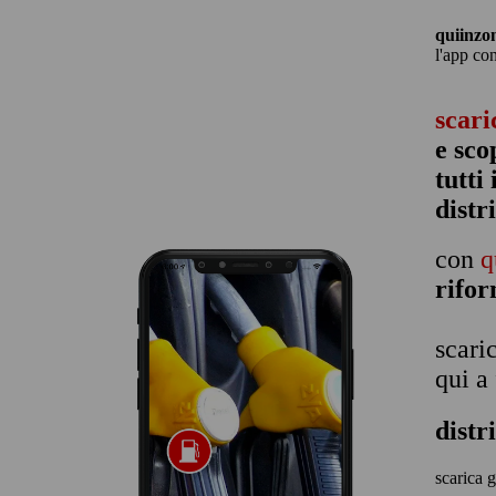
quiinzo
l'app co
scari
e sco
tutti
distr
con
q
rifo
scari
qui a
distr
scarica g