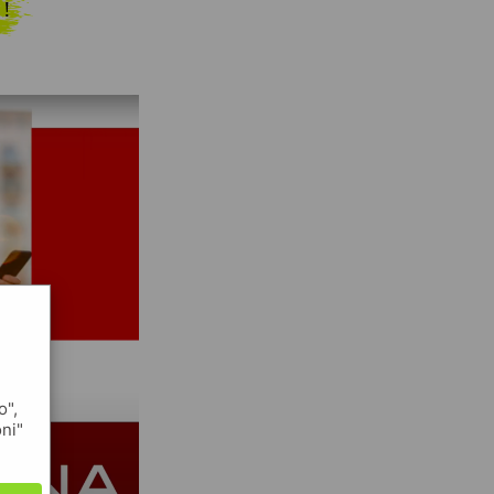
 !
o",
oni"