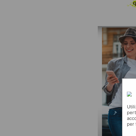
q
Util
pert
acco
per 