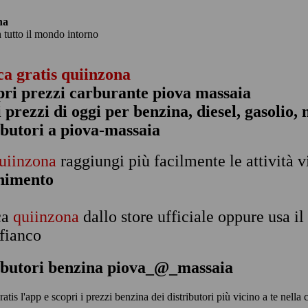
na
n tutto il mondo intorno
ca gratis quiinzona
pri prezzi carburante piova massaia
 i prezzi di oggi per benzina, diesel, gasolio
ibutori a piova-massaia
uiinzona
raggiungi più facilmente le attività v
rnimento
ca
quiinzona
dallo store ufficiale oppure usa i
 fianco
ibutori benzina piova_@_massaia
ratis l'app e scopri i prezzi benzina dei distributori più vicino a te nell