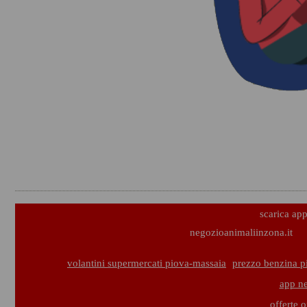
scarica ap
negozioanimaliinzona.it
volantini supermercati piova-massaia
prezzo benzina p
app ne
offerte 