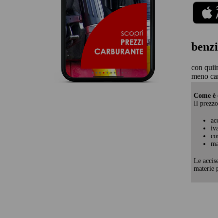
benzi
con quii
meno ca
Come è c
Il prezzo
ac
iv
co
ma
Le accis
materie p