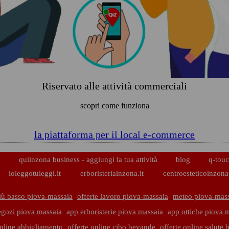
Riservato alle attività commerciali
scopri come funziona
la piattaforma per il local e-commerce
p
quiinzona business - aggiungi la tua attività
blog
q-touc
ioleggotuleggi.it
erboristeriainzona.it
centroesteticoinzona.
iù basso piova-massaia
offerte lavoro piova-massaia
meteo piova-mas
gozi piova massaia
app erboristerie piova massaia
app ottiche piova 
online abbigliamento
offerte online cibo bevande
offerte online salute 