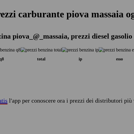
ezzi carburante piova massaia o
zina piova_@_massaia, prezzi diesel gasolio
q8
total
ip
esso
atis
l'app per conoscere ora i prezzi dei distributori più 