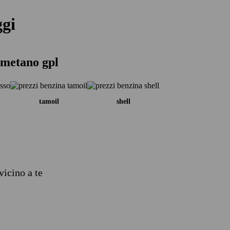
ggi
 metano gpl
tamoil
shell
vicino a te