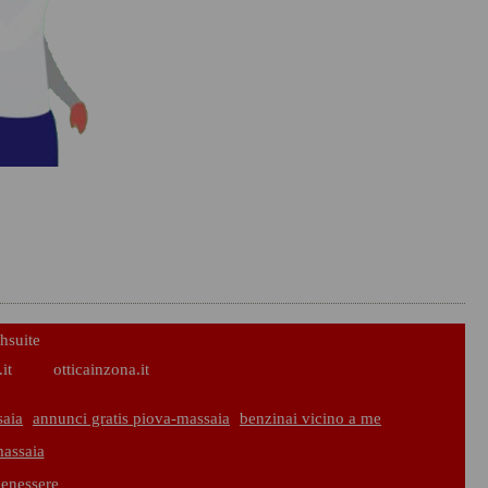
hsuite
it
otticainzona.it
saia
annunci gratis piova-massaia
benzinai vicino a me
massaia
benessere