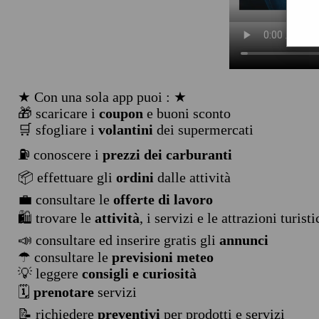
★ Con una sola app puoi : ★
🎁 scaricare i
coupon
e buoni sconto
🛒 sfogliare i
volantini
dei supermercati
⛽ conoscere i
prezzi dei carburanti
📦 effettuare gli
ordini
dalle attività
💼 consultare le
offerte di lavoro
🛍️ trovare le
attività
, i servizi e le attrazioni turist
📣 consultare ed inserire gratis gli
annunci
☂ consultare le
previsioni meteo
💡 leggere
consigli e curiosità
🗓️
prenotare
servizi
📝 richiedere
preventivi
per prodotti e servizi