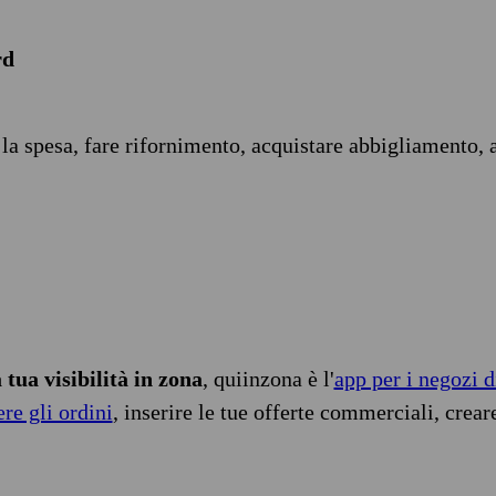
rd
 la spesa, fare rifornimento, acquistare abbigliamento, 
tua visibilità in zona
, quiinzona è l'
app per i negozi d
ere gli ordini
, inserire le tue offerte commerciali, crear