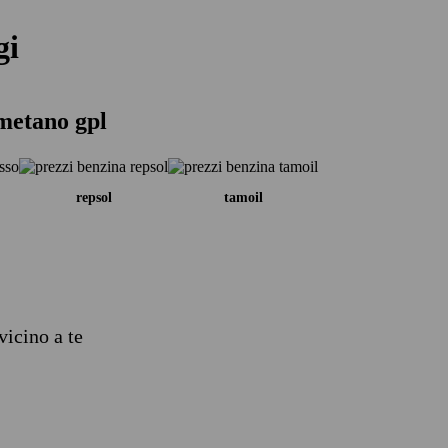
gi
 metano gpl
repsol
tamoil
vicino a te