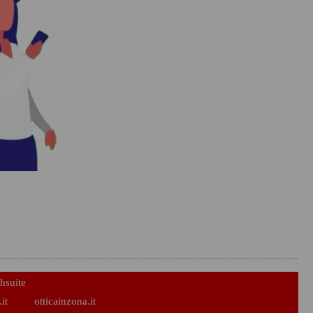
hsuite
it
otticainzona.it