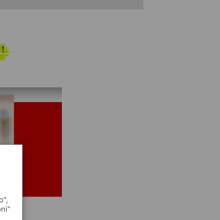
 !
o",
oni"