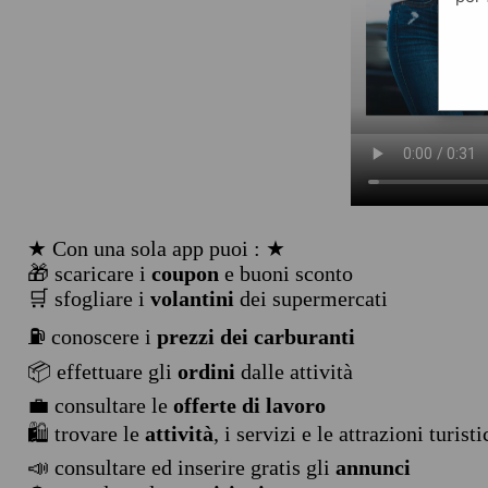
★ Con una sola app puoi : ★
🎁 scaricare i
coupon
e buoni sconto
🛒 sfogliare i
volantini
dei supermercati
⛽ conoscere i
prezzi dei carburanti
📦 effettuare gli
ordini
dalle attività
💼 consultare le
offerte di lavoro
🛍️ trovare le
attività
, i servizi e le attrazioni turist
📣 consultare ed inserire gratis gli
annunci