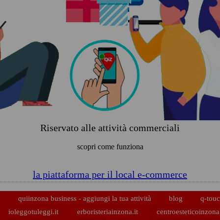
Riservato alle attività commerciali
scopri come funziona
la piattaforma per il local e-commerce
p
quiinzona business - aggiungi la tua attività
blog
q-touc
ioleggotuleggi.it
erboristeriainzona.it
centroesteticoinzona.