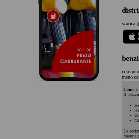
distr
scarica g
benzi
con quii
meno car
Come è c
Il prezzo
ac
iv
co
ma
Le accis
materie p