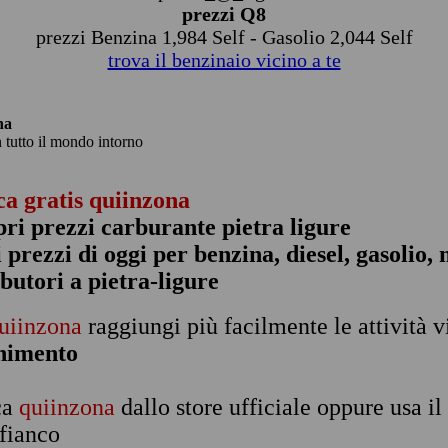
prezzi Q8
prezzi Benzina 1,984 Self - Gasolio 2,044 Self
trova il benzinaio vicino a te
na
n tutto il mondo intorno
ca gratis quiinzona
pri prezzi carburante pietra ligure
 i prezzi di oggi per benzina, diesel, gasolio
ibutori a pietra-ligure
uiinzona
raggiungi più facilmente le attività v
rnimento
ca
quiinzona
dallo store ufficiale oppure usa i
 fianco