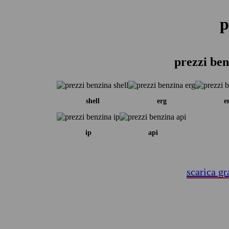
p
prezzi ben
shell
erg
e
ip
api
scarica gr