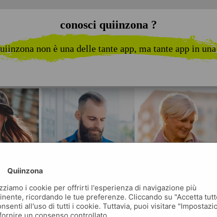
conosci quiinzona ?
uiinzona non è una delle tante app, ma tante app in una
Quiinzona
izziamo i cookie per offrirti l'esperienza di navigazione più
inente, ricordando le tue preferenze. Cliccando su "Accetta tutt
nsenti all'uso di tutti i cookie. Tuttavia, puoi visitare "Impostazi
fornire un consenso controllato.