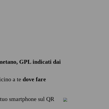
, metano, GPL indicati dai
icino a te
dove fare
l tuo smartphone sul QR