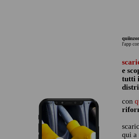
quiinzo
l'app co
scari
e sco
tutti
distr
con
q
rifo
scari
qui a