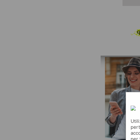
q
Util
pert
acco
per 