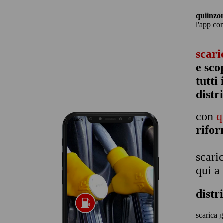
quiinzo
l'app co
scari
e sco
tutti
distr
con
q
rifo
scari
qui a
distr
scarica g