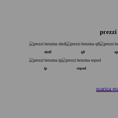
prezzi
shell
q8
ap
ip
repsol
scarica gr