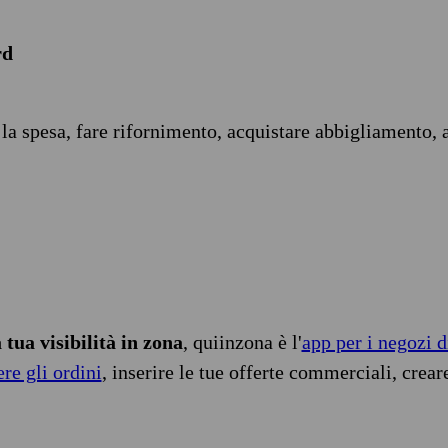
rd
 la spesa, fare rifornimento, acquistare abbigliamento, 
tua visibilità in zona
, quiinzona è l'
app per i negozi d
ere gli ordini
, inserire le tue offerte commerciali, crear