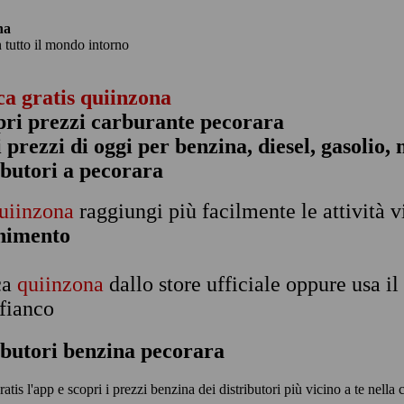
na
n tutto il mondo intorno
ca gratis quiinzona
pri prezzi carburante pecorara
 i prezzi di oggi per benzina, diesel, gasolio
ibutori a pecorara
uiinzona
raggiungi più facilmente le attività v
rnimento
ca
quiinzona
dallo store ufficiale oppure usa i
 fianco
ibutori benzina pecorara
ratis l'app e scopri i prezzi benzina dei distributori più vicino a te nella 