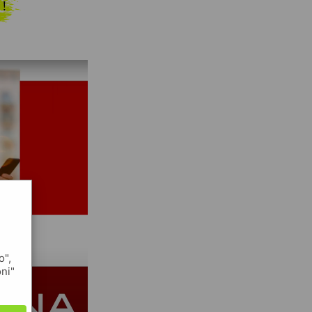
 !
o",
oni"