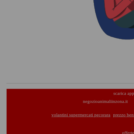
scarica ap
negozioanimaliinzona.it
volantini supermercati pecorara
prezzo ben
offert