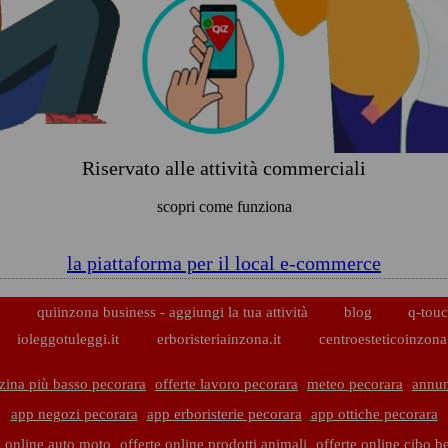
Riservato alle attività commerciali
scopri come funziona
la piattaforma per il local e-commerce
p
quiinzona business - aggiungi la tua attività
blog
q-touc
ioleggotuleggi.it
erboristeriainzona.it
centroesteticoinzona.
zina più basso pecorara
offerte lavoro pecorara
meteo pecorara
annun
app negozi pecorara
app erboristerie pecorara
app ottiche pecorara
e online auto moto
offerte online prodotti animali
offerte online cibo 