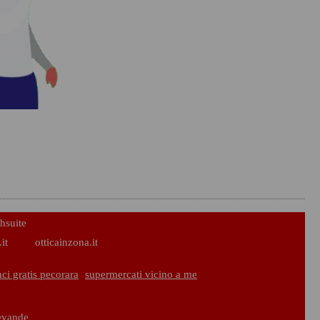
hsuite
it
otticainzona.it
ci gratis pecorara
supermercati vicino a me
bevande