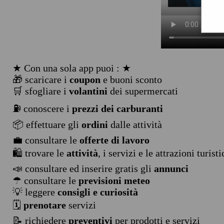
★ Con una sola app puoi : ★
🎁 scaricare i
coupon
e buoni sconto
🛒 sfogliare i
volantini
dei supermercati
⛽ conoscere i
prezzi dei carburanti
📦 effettuare gli
ordini
dalle attività
💼 consultare le
offerte di lavoro
🛍️ trovare le
attività
, i servizi e le attrazioni turist
📣 consultare ed inserire gratis gli
annunci
☂ consultare le
previsioni meteo
💡 leggere
consigli e curiosità
🗓️
prenotare
servizi
📝 richiedere
preventivi
per prodotti e servizi