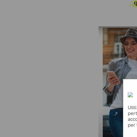
q
Util
pert
acco
per 