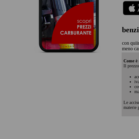
benzi
con quii
meno car
Come è c
Il prezzo
ac
iv
co
ma
Le accis
materie p