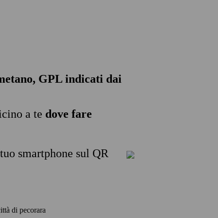
, metano, GPL indicati dai
icino a te
dove fare
l tuo smartphone sul QR
città di pecorara