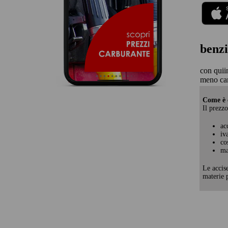
benzi
con quii
meno ca
Come è c
Il prezzo
ac
iv
co
ma
Le accis
materie p