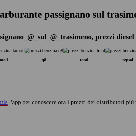
carburante passignano sul trasim
ssignano_@_sul_@_trasimeno, prezzi diesel 
moil
q8
total
repsol
atis
l'app per conoscere ora i prezzi dei distributori più 