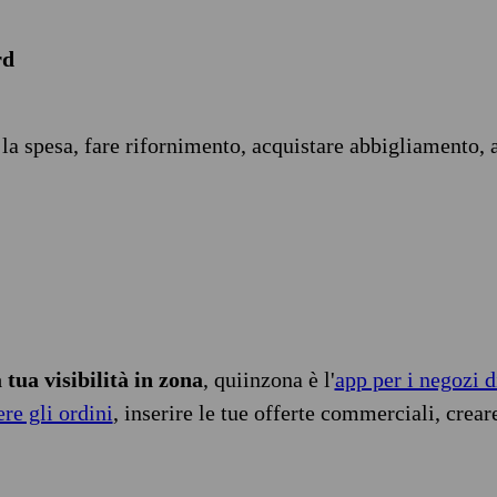
rd
 la spesa, fare rifornimento, acquistare abbigliamento, 
tua visibilità in zona
, quiinzona è l'
app per i negozi d
ere gli ordini
, inserire le tue offerte commerciali, crear