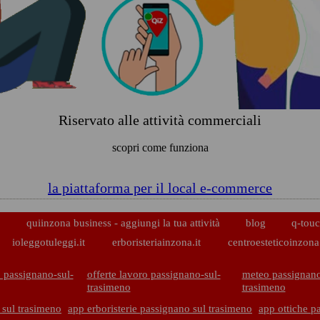
Riservato alle attività commerciali
scopri come funziona
la piattaforma per il local e-commerce
p
quiinzona business - aggiungi la tua attività
blog
q-touc
ioleggotuleggi.it
erboristeriainzona.it
centroesteticoinzona.
 passignano-sul-
offerte lavoro passignano-sul-
meteo passignano
trasimeno
trasimeno
 sul trasimeno
app erboristerie passignano sul trasimeno
app ottiche p