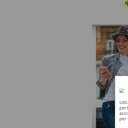
q
Util
pert
acco
per 