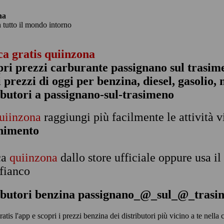
na
n tutto il mondo intorno
ca gratis quiinzona
pri prezzi carburante passignano sul trasim
 i prezzi di oggi per benzina, diesel, gasolio
ibutori a passignano-sul-trasimeno
uiinzona
raggiungi più facilmente le attività v
rnimento
ca
quiinzona
dallo store ufficiale oppure usa i
 fianco
ributori benzina passignano_@_sul_@_trasi
gratis l'app e scopri i prezzi benzina dei distributori più vicino a te ne