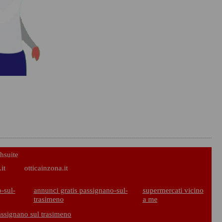
hsuite
it
otticainzona.it
-sul-
annunci gratis passignano-sul-
supermercati vicino
trasimeno
a me
assignano sul trasimeno