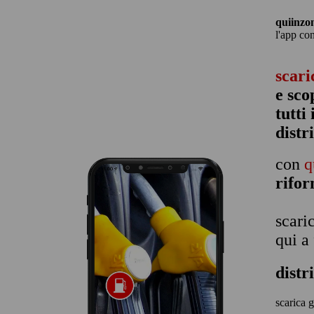
quiinzo
l'app co
scari
e sco
tutti
distr
con
q
rifo
scari
qui a
dist
scarica 