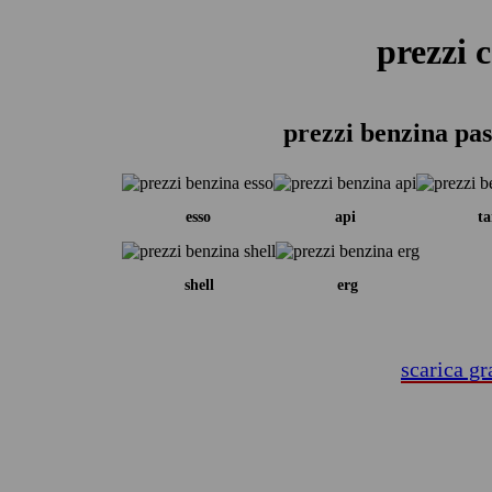
prezzi 
prezzi benzina pa
esso
api
ta
shell
erg
scarica gr