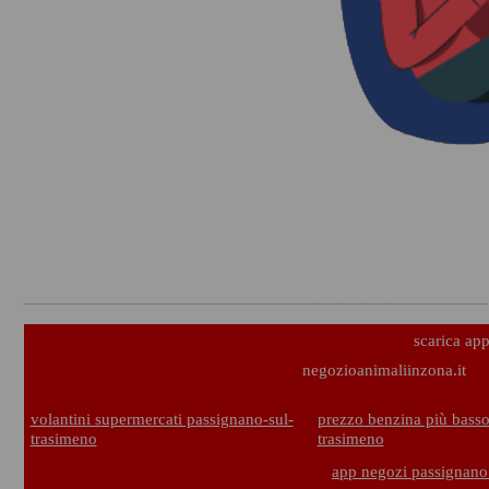
scarica ap
negozioanimaliinzona.it
volantini supermercati passignano-sul-
prezzo benzina più basso
trasimeno
trasimeno
app negozi passignano