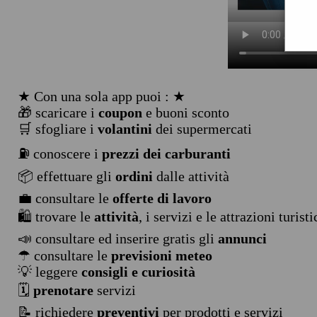
★ Con una sola app puoi : ★
🎁 scaricare i
coupon
e buoni sconto
🛒 sfogliare i
volantini
dei supermercati
⛽ conoscere i
prezzi dei carburanti
📦 effettuare gli
ordini
dalle attività
💼 consultare le
offerte di lavoro
🛍️ trovare le
attività
, i servizi e le attrazioni turist
📣 consultare ed inserire gratis gli
annunci
☂ consultare le
previsioni meteo
💡 leggere
consigli e curiosità
🗓️
prenotare
servizi
📝 richiedere
preventivi
per prodotti e servizi