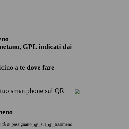
eno
, metano, GPL indicati dai
icino a te
dove fare
l tuo smartphone sul QR
meno
lla città di passignano_@_sul_@_trasimeno