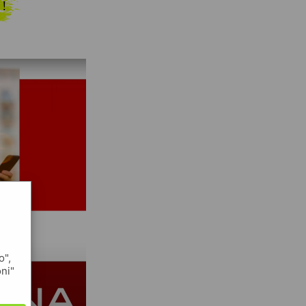
 !
o",
oni"