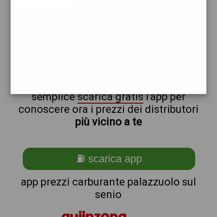
erg
non sei a palazzuolo_@_sul_@_senio?
ti stai chiedendo come trovare i
benzinai vicino a me ?
semplice
scarica gratis
l'app per
conoscere ora i prezzi dei distributori
più vicino a te
⛽ scarica app
app prezzi carburante palazzuolo sul
senio
quiinzona