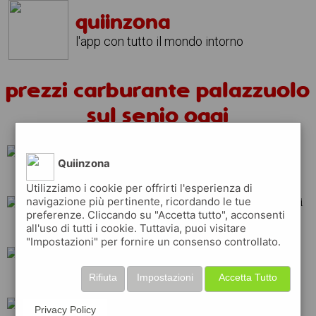
quiinzona
l'app con tutto il mondo intorno
prezzi carburante palazzuolo
sul senio oggi
Quiinzona
tamoil
api
ip
Utilizziamo i cookie per offrirti l'esperienza di
navigazione più pertinente, ricordando le tue
preferenze. Cliccando su "Accetta tutto", acconsenti
all'uso di tutti i cookie. Tuttavia, puoi visitare
repsol
shell
eni
"Impostazioni" per fornire un consenso controllato.
Rifiuta
Impostazioni
Accetta Tutto
total
q8
esso
Privacy Policy