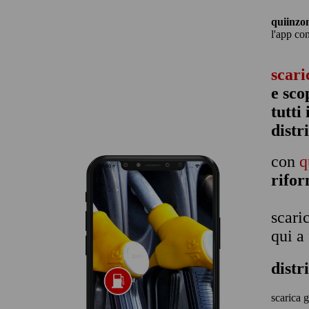
quiinzo
l'app co
scari
e sco
tutti
distr
con
q
rifo
scari
qui a
distr
scarica g