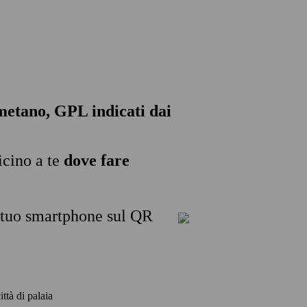
, metano, GPL indicati dai
icino a te
dove fare
l tuo smartphone sul QR
ittà di palaia