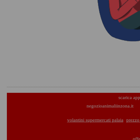
scarica ap
negozioanimaliinzona.it
volantini supermercati palaia
prezzo
off