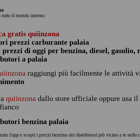
na
n tutto il mondo intorno
ca gratis quiinzona
pri prezzi carburante palaia
 i prezzi di oggi per benzina, diesel, gasolio
ibutori a palaia
uiinzona
raggiungi più facilmente le attività v
rnimento
ca
quiinzona
dallo store ufficiale oppure usa i
 fianco
ibutori benzina palaia
ratis l'app e scopri i prezzi benzina dei distributori più vicino a te nella c