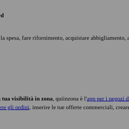
rd
 la spesa, fare rifornimento, acquistare abbigliamento, 
tua visibilità in zona
, quiinzona è l'
app per i negozi d
ere gli ordini
, inserire le tue offerte commerciali, crear