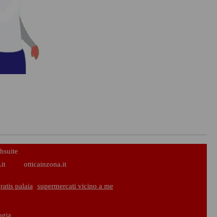
hsuite
it
otticainzona.it
atis palaia
supermercati vicino a me
ogia