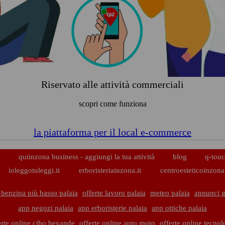
Riservato alle attività commerciali
scopri come funziona
la piattaforma per il local e-commerce
p
quiinzona business - aggiungi la tua attività
blog
q-touc
ioleggotuleggi.it
erboristeriainzona.it
centroesteticoinzona.
 benzina più basso palaia
offerte lavoro palaia
meteo palaia
annunci gr
app negozi palaia
app erboristerie palaia
app ottiche palaia
erte online cibo bevande
offerte online auto moto
offerte online tecnol