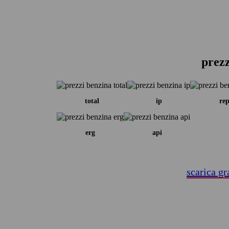
prezz
total
ip
rep
erg
api
scarica gr