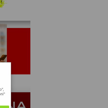
 !
o",
oni"