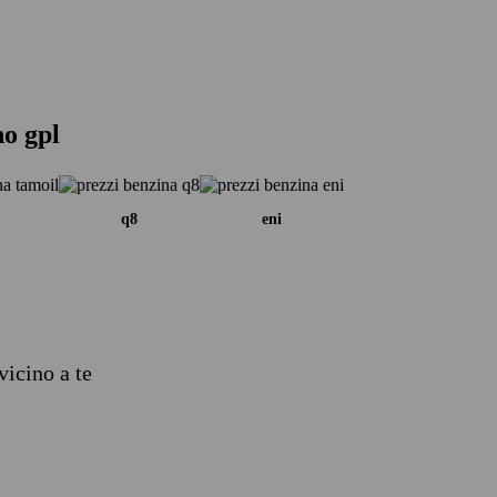
no gpl
q8
eni
vicino a te