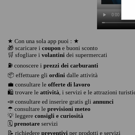
★ Con una sola app puoi : ★
🎁 scaricare i
coupon
e buoni sconto
🛒 sfogliare i
volantini
dei supermercati
⛽ conoscere i
prezzi dei carburanti
📦 effettuare gli
ordini
dalle attività
💼 consultare le
offerte di lavoro
🛍️ trovare le
attività
, i servizi e le attrazioni turist
📣 consultare ed inserire gratis gli
annunci
☂ consultare le
previsioni meteo
💡 leggere
consigli e curiosità
🗓️
prenotare
servizi
📝 richiedere
preventivi
per prodotti e servizi