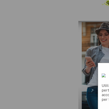
q
Util
pert
acco
per 