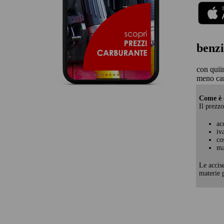
benzi
con quii
meno car
Come è c
Il prezzo
ac
iv
co
ma
Le accis
materie p