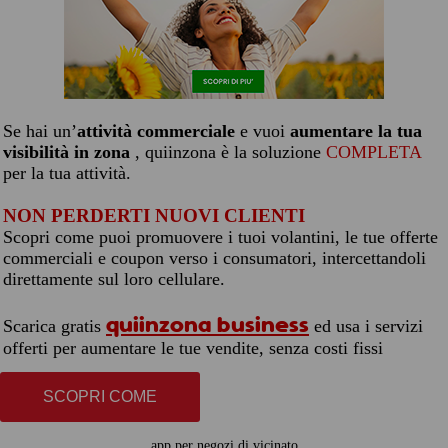
Se hai un’
attività commerciale
e vuoi
aumentare la tua
visibilità in zona
, quiinzona è la soluzione
COMPLETA
per la tua attività.
NON PERDERTI NUOVI CLIENTI
Scopri come puoi promuovere i tuoi volantini, le tue offerte
commerciali e coupon verso i consumatori, intercettandoli
direttamente sul loro cellulare.
quiinzona business
Scarica gratis
ed usa i servizi
offerti per aumentare le tue vendite, senza costi fissi
SCOPRI COME
app per negozi di vicinato