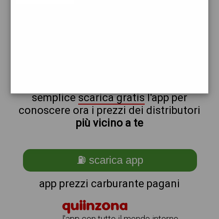
esso
non sei a pagani?
ti stai chiedendo come trovare i
benzinai vicino a me ?
semplice
scarica gratis
l'app per
conoscere ora i prezzi dei distributori
più vicino a te
⛽ scarica app
app prezzi carburante pagani
quiinzona
l'app con tutto il mondo intorno