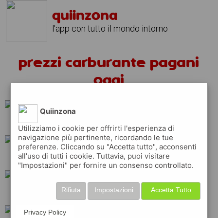
quiinzona
l'app con tutto il mondo intorno
prezzi carburante pagani
oggi
Quiinzona
q8
tamoil
eni
Utilizziamo i cookie per offrirti l'esperienza di
navigazione più pertinente, ricordando le tue
preferenze. Cliccando su "Accetta tutto", acconsenti
all'uso di tutti i cookie. Tuttavia, puoi visitare
erg
shell
api
"Impostazioni" per fornire un consenso controllato.
Rifiuta
Impostazioni
Accetta Tutto
repsol
total
ip
Privacy Policy