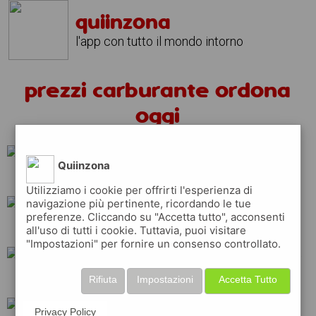
quiinzona
l'app con tutto il mondo intorno
prezzi carburante ordona
oggi
Quiinzona
repsol
api
ip
Utilizziamo i cookie per offrirti l'esperienza di
navigazione più pertinente, ricordando le tue
preferenze. Cliccando su "Accetta tutto", acconsenti
total
erg
eni
all'uso di tutti i cookie. Tuttavia, puoi visitare
"Impostazioni" per fornire un consenso controllato.
q8
shell
tamoil
Rifiuta
Impostazioni
Accetta Tutto
Privacy Policy