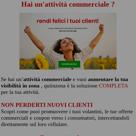
Hai un'attività commerciale ?
Se hai un’
attività commerciale
e vuoi
aumentare la tua
visibilità in zona
, quiinzona è la soluzione
COMPLETA
per la tua attività.
NON PERDERTI NUOVI CLIENTI
Scopri come puoi promuovere i tuoi volantini, le tue offerte
commerciali e coupon verso i consumatori, intercettandoli
direttamente sul loro cellulare.