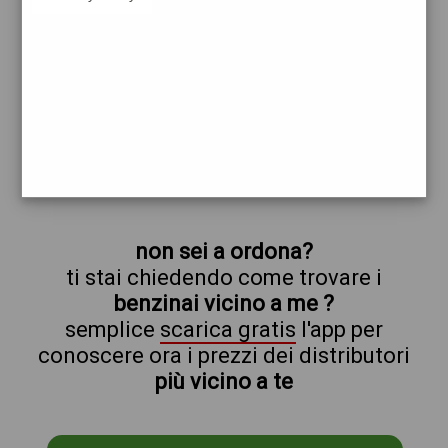
esso
ordona
prezzi Pompe Bianche
prezzi Benzina 1,999 Self - Gasolio 2,199
Self
trova il benzinaio vicino a te
non sei a ordona?
ti stai chiedendo come trovare i
benzinai vicino a me ?
semplice
scarica gratis
l'app per
conoscere ora i prezzi dei distributori
più vicino a te