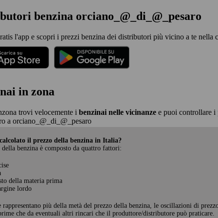
ributori benzina orciano_@_di_@_pesaro
ratis l'app e scopri i prezzi benzina dei distributori più vicino a te ne
nai in zona
nzona trovi velocemente i
benzinai nelle vicinanze
e puoi controllare i 
ro a orciano_@_di_@_pesaro
alcolato il prezzo della benzina in Italia?
 della benzina è composto da quattro fattori:
cise
a
sto della materia prima
rgine lordo
e rappresentano più della metà del prezzo della benzina, le oscillazioni di prezz
rime che da eventuali altri rincari che il produttore/distributore può praticare.