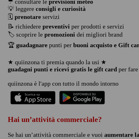
☂ consultare le
previsioni meteo
💡 leggere
consigli e curiosità
🗓️
prenotare
servizi
📝 richiedere
preventivi
per prodotti e servizi
🏷️ scoprire le
promozioni
dei migliori brand
🏆
guadagnare
punti per
buoni acquisto e Gift ca
★ quiinzona ti premia quando la usi ★
guadagni punti e ricevi gratis le gift card
per fare
quiinzona è l'app con tutto il mondo intorno
Hai un’attività commerciale?
Se hai un’attività commerciale e vuoi
aumentare la 