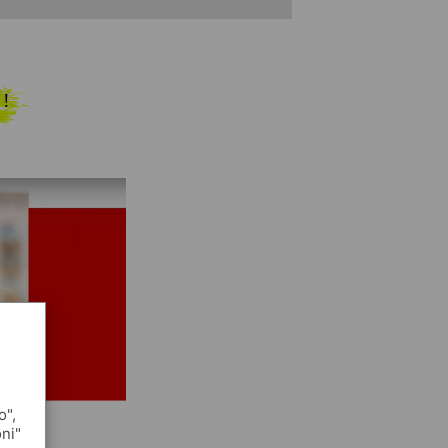
 !
o",
oni"