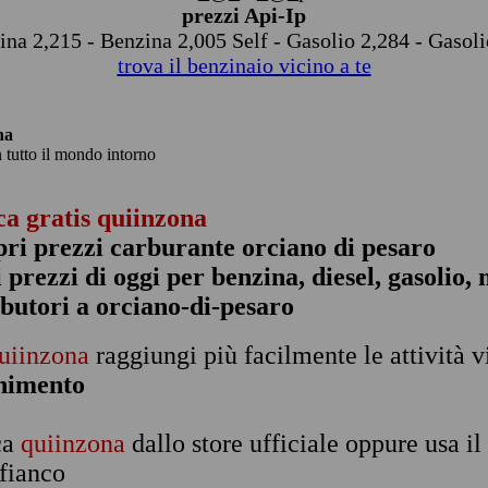
prezzi Api-Ip
ina 2,215 - Benzina 2,005 Self - Gasolio 2,284 - Gasoli
trova il benzinaio vicino a te
na
n tutto il mondo intorno
ca gratis quiinzona
pri prezzi carburante orciano di pesaro
 i prezzi di oggi per benzina, diesel, gasolio
ibutori a orciano-di-pesaro
uiinzona
raggiungi più facilmente le attività v
rnimento
ca
quiinzona
dallo store ufficiale oppure usa i
 fianco