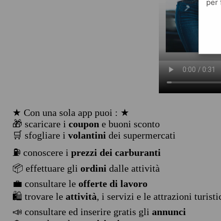
per 
★ Con una sola app puoi : ★
🎁 scaricare i
coupon
e buoni sconto
🛒 sfogliare i
volantini
dei supermercati
⛽ conoscere i
prezzi dei carburanti
📦 effettuare gli
ordini
dalle attività
💼 consultare le
offerte di lavoro
🛍️ trovare le
attività
, i servizi e le attrazioni turist
📣 consultare ed inserire gratis gli
annunci