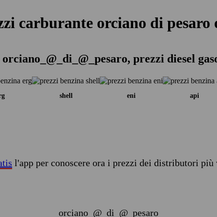
zzi carburante orciano di pesaro 
 orciano_@_di_@_pesaro, prezzi diesel gas
rg
shell
eni
api
atis
l'app per conoscere ora i prezzi dei distributori più 
orciano_@_di_@_pesaro