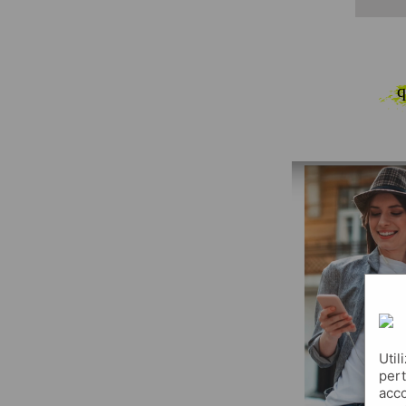
q
Util
pert
acco