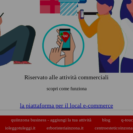
Riservato alle attività commerciali
scopri come funziona
la piattaforma per il local e-commerce
p
quiinzona business - aggiungi la tua attività
blog
q-touc
ioleggotuleggi.it
erboristeriainzona.it
centroesteticoinzona.