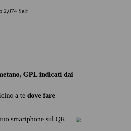
o 2,074 Self
, metano, GPL indicati dai
icino a te
dove fare
l tuo smartphone sul QR