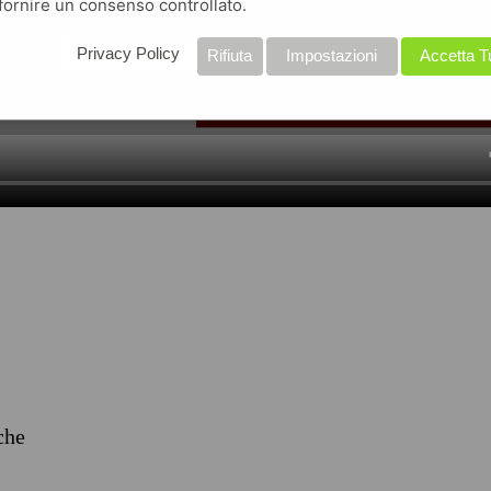
fornire un consenso controllato.
Privacy Policy
Rifiuta
Impostazioni
Accetta T
iche