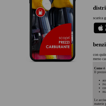
dist
scarica g
benzi
con quii
meno ca
Come è c
Il prezzo
ac
iv
co
ma
Le accis
materie p