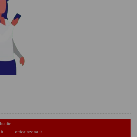
hsuite
it
otticainzona.it