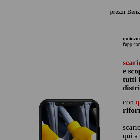
prezzi Benz
quiinzo
l'app co
scari
e sco
tutti
distr
con
q
rifo
scari
qui a