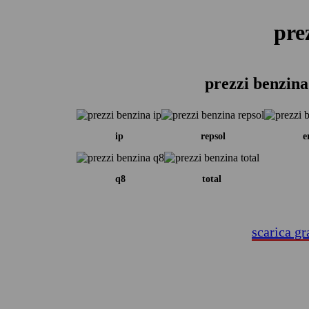
pre
prezzi benzina
ip
repsol
e
q8
total
scarica gr