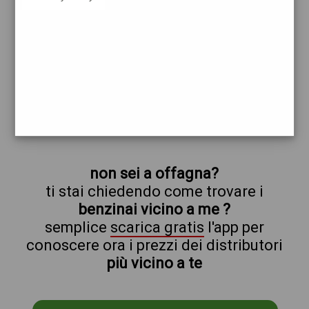
repsol
offagna
prezzi Simonetti Petroli
prezzi Benzina 1,999 Self - Gasolio 2,049
Self - Metano 1,499 - GPL 0,759
trova il benzinaio vicino a te
non sei a offagna?
ti stai chiedendo come trovare i
benzinai vicino a me ?
semplice
scarica gratis
l'app per
conoscere ora i prezzi dei distributori
più vicino a te