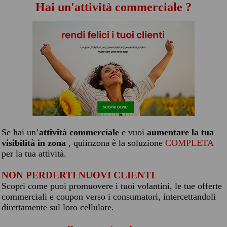
Hai un'attività commerciale ?
Se hai un’
attività commerciale
e vuoi
aumentare la tua
visibilità in zona
, quiinzona è la soluzione
COMPLETA
per la tua attività.
NON PERDERTI NUOVI CLIENTI
Scopri come puoi promuovere i tuoi volantini, le tue offerte
commerciali e coupon verso i consumatori, intercettandoli
direttamente sul loro cellulare.