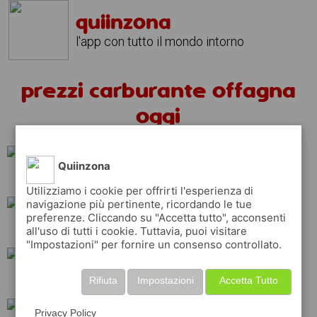
quiinzona
l'app con tutto il mondo intorno
prezzi carburante offagna
oggi
Quiinzona
eni
tamoil
api
Utilizziamo i cookie per offrirti l'esperienza di
navigazione più pertinente, ricordando le tue
preferenze. Cliccando su "Accetta tutto", acconsenti
esso
shell
total
all'uso di tutti i cookie. Tuttavia, puoi visitare
"Impostazioni" per fornire un consenso controllato.
q8
ip
erg
Rifiuta
Impostazioni
Accetta Tutto
Privacy Policy