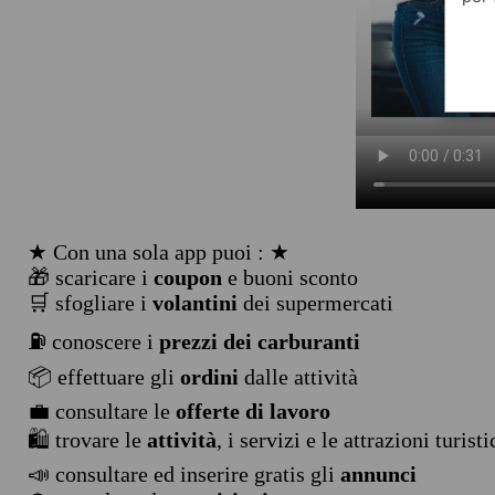
★ Con una sola app puoi : ★
🎁 scaricare i
coupon
e buoni sconto
🛒 sfogliare i
volantini
dei supermercati
⛽ conoscere i
prezzi dei carburanti
📦 effettuare gli
ordini
dalle attività
💼 consultare le
offerte di lavoro
🛍️ trovare le
attività
, i servizi e le attrazioni turist
📣 consultare ed inserire gratis gli
annunci