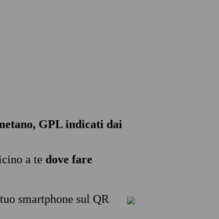
, metano, GPL indicati dai
icino a te
dove fare
l tuo smartphone sul QR