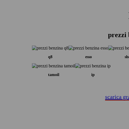
prezzi 
q8
esso
sh
tamoil
ip
scarica gr