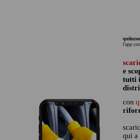
quiinzo
l'app co
scari
e sco
tutti
distr
con
q
rifo
scari
qui a