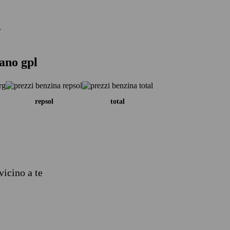
i
tano gpl
repsol
total
vicino a te