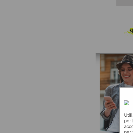
q
Util
pert
acco
per 