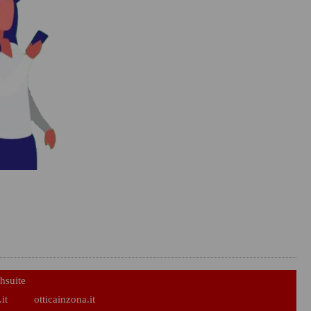
hsuite
it
otticainzona.it