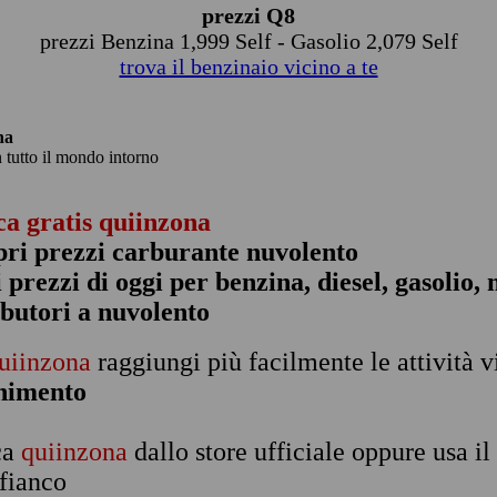
prezzi Q8
prezzi Benzina 1,999 Self - Gasolio 2,079 Self
trova il benzinaio vicino a te
na
n tutto il mondo intorno
ca gratis quiinzona
pri prezzi carburante nuvolento
 i prezzi di oggi per benzina, diesel, gasolio
ibutori a nuvolento
uiinzona
raggiungi più facilmente le attività v
rnimento
ca
quiinzona
dallo store ufficiale oppure usa i
 fianco