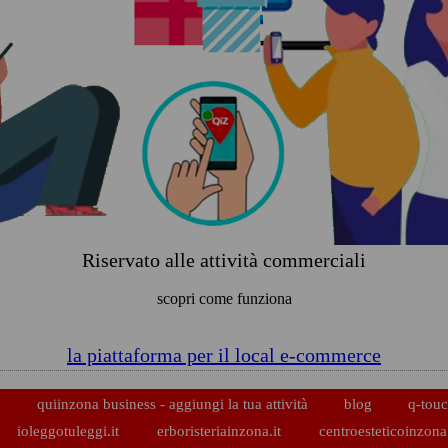
Riservato alle attività commerciali
scopri come funziona
la piattaforma per il local e-commerce
p
quiinzona business - aggiungi la tua attività
blog
q-touc
ioleggotuleggi.it
erboristeriainzona.it
centroesteticoinzona.