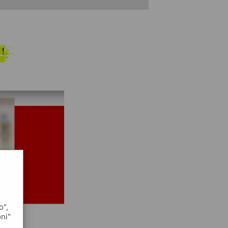
 !
o",
oni"