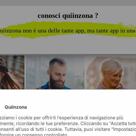
conosci quiinzona ?
uiinzona non è una delle tante app, ma tante app in una
Quiinzona
izziamo i cookie per offrirti l'esperienza di navigazione più
inente, ricordando le tue preferenze. Cliccando su "Accetta tutt
nsenti all'uso di tutti i cookie. Tuttavia, puoi visitare "Impostazi
fornire un consenso controllato.