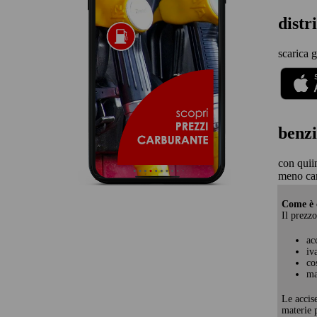
distr
scarica g
benzi
con quii
meno car
Come è c
Il prezzo
ac
iv
co
ma
Le accis
materie p