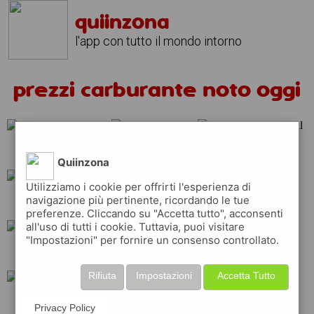
quiinzona
l'app con tutto il mondo intorno
prezzi carburante noto oggi
repsol
ip
tamoil
Quiinzona
Utilizziamo i cookie per offrirti l'esperienza di
navigazione più pertinente, ricordando le tue
esso
shell
erg
preferenze. Cliccando su "Accetta tutto", acconsenti
all'uso di tutti i cookie. Tuttavia, puoi visitare
"Impostazioni" per fornire un consenso controllato.
api
q8
total
Rifiuta
Impostazioni
Accetta Tutto
eni
Privacy Policy