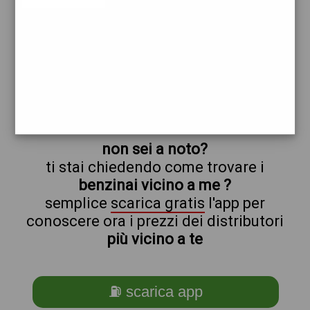
noto
prezzi Pompe Bianche
prezzi Benzina 2,01 - Benzina 2,01 Self -
Gasolio 2,17 - Gasolio 2,17 Self
trova il benzinaio vicino a te
non sei a noto?
ti stai chiedendo come trovare i
benzinai vicino a me ?
semplice
scarica gratis
l'app per
conoscere ora i prezzi dei distributori
più vicino a te
⛽ scarica app