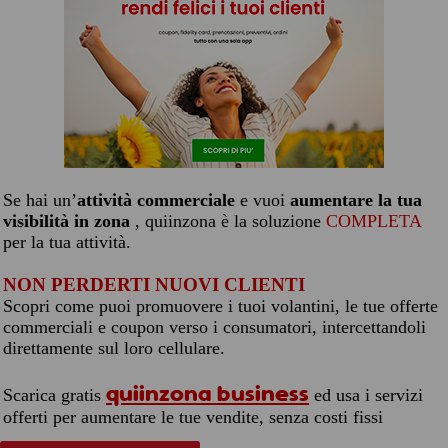
Se hai un’
attività commerciale
e vuoi
aumentare la tua
visibilità in zona
, quiinzona è la soluzione
COMPLETA
per la tua attività.
NON PERDERTI NUOVI CLIENTI
Scopri come puoi promuovere i tuoi volantini, le tue offerte
commerciali e coupon verso i consumatori, intercettandoli
direttamente sul loro cellulare.
quiinzona business
Scarica gratis
ed usa i servizi
offerti per aumentare le tue vendite, senza costi fissi