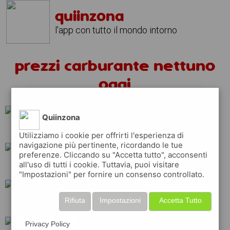
quiinzona
l'app con tutto il mondo intorno
prezzi carburante nettuno
oggi
Quiinzona
erg
repsol
Utilizziamo i cookie per offrirti l'esperienza di
navigazione più pertinente, ricordando le tue
preferenze. Cliccando su "Accetta tutto", acconsenti
all'uso di tutti i cookie. Tuttavia, puoi visitare
tamoil
shell
q8
"Impostazioni" per fornire un consenso controllato.
Rifiuta
Impostazioni
Accetta Tutto
esso
eni
ip
Privacy Policy