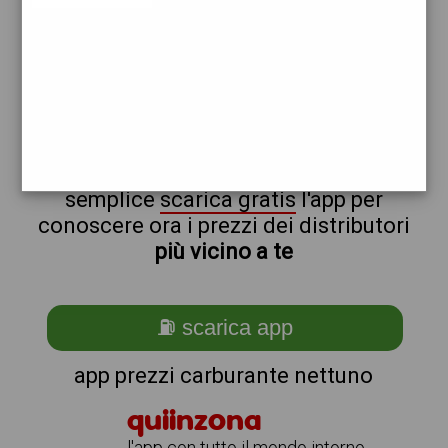
total
api
non sei a nettuno?
ti stai chiedendo come trovare i
benzinai vicino a me ?
semplice
scarica gratis
l'app per
conoscere ora i prezzi dei distributori
più vicino a te
⛽ scarica app
app prezzi carburante nettuno
quiinzona
l'app con tutto il mondo intorno