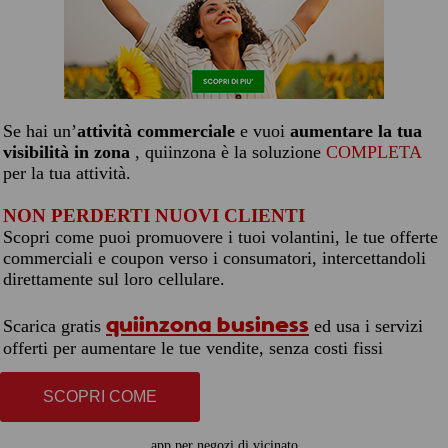
Se hai un’
attività commerciale
e vuoi
aumentare la tua
visibilità in zona
, quiinzona è la soluzione
COMPLETA
per la tua attività.
NON PERDERTI NUOVI CLIENTI
Scopri come puoi promuovere i tuoi volantini, le tue offerte
commerciali e coupon verso i consumatori, intercettandoli
direttamente sul loro cellulare.
quiinzona business
Scarica gratis
ed usa i servizi
offerti per aumentare le tue vendite, senza costi fissi
SCOPRI COME
app per negozi di vicinato