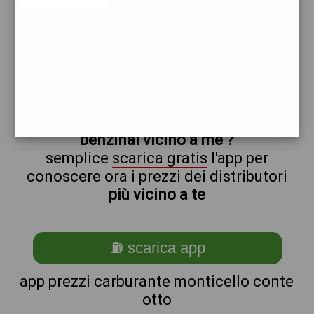
repsol
non sei a
monticello_@_conte_@_otto?
ti stai chiedendo come trovare i
benzinai vicino a me ?
semplice
scarica gratis
l'app per
conoscere ora i prezzi dei distributori
più vicino a te
⛽ scarica app
app prezzi carburante monticello conte
otto