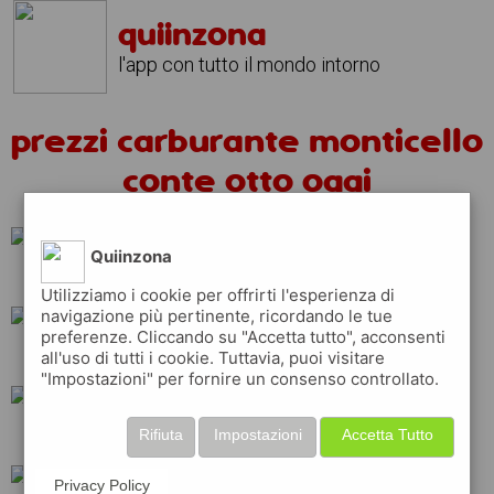
quiinzona
l'app con tutto il mondo intorno
prezzi carburante monticello
conte otto oggi
Quiinzona
erg
shell
esso
Utilizziamo i cookie per offrirti l'esperienza di
navigazione più pertinente, ricordando le tue
preferenze. Cliccando su "Accetta tutto", acconsenti
all'uso di tutti i cookie. Tuttavia, puoi visitare
api
tamoil
eni
"Impostazioni" per fornire un consenso controllato.
Rifiuta
Impostazioni
Accetta Tutto
ip
q8
total
Privacy Policy