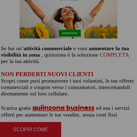
Se hai un’
attività commerciale
e vuoi
aumentare la tua
visibilità in zona
, quiinzona è la soluzione
COMPLETA
per la tua attività.
NON PERDERTI NUOVI CLIENTI
Scopri come puoi promuovere i tuoi volantini, le tue offerte
commerciali e coupon verso i consumatori, intercettandoli
direttamente sul loro cellulare.
quiinzona business
Scarica gratis
ed usa i servizi
offerti per aumentare le tue vendite, senza costi fissi
SCOPRI COME