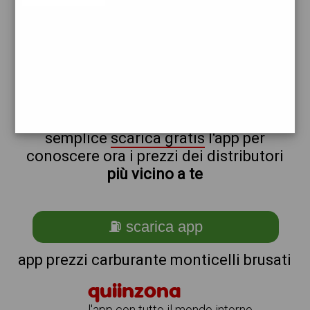
tamoil
non sei a monticelli_@_brusati?
ti stai chiedendo come trovare i
benzinai vicino a me ?
semplice
scarica gratis
l'app per
conoscere ora i prezzi dei distributori
più vicino a te
⛽ scarica app
app prezzi carburante monticelli brusati
quiinzona
l'app con tutto il mondo intorno