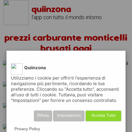
quiinzona
l'app con tutto il mondo intorno
prezzi carburante monticelli
brusati oggi
Quiinzona
esso
total
repsol
Utilizziamo i cookie per offrirti l'esperienza di
navigazione più pertinente, ricordando le tue
preferenze. Cliccando su "Accetta tutto", acconsenti
all'uso di tutti i cookie. Tuttavia, puoi visitare
q8
shell
ip
"Impostazioni" per fornire un consenso controllato.
Rifiuta
Impostazioni
Accetta Tutto
erg
eni
api
Privacy Policy