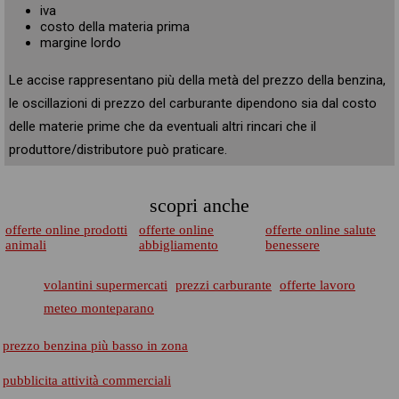
iva
costo della materia prima
margine lordo
Le accise rappresentano più della metà del prezzo della benzina,
le oscillazioni di prezzo del carburante dipendono sia dal costo
delle materie prime che da eventuali altri rincari che il
produttore/distributore può praticare.
scopri anche
offerte online prodotti
offerte online
offerte online salute
animali
abbigliamento
benessere
volantini supermercati
prezzi carburante
offerte lavoro
meteo monteparano
prezzo benzina più basso in zona
pubblicita attività commerciali