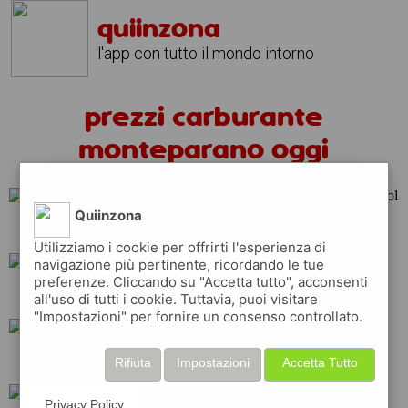
quiinzona
l'app con tutto il mondo intorno
prezzi carburante
monteparano oggi
Quiinzona
shell
esso
repsol
Utilizziamo i cookie per offrirti l'esperienza di
navigazione più pertinente, ricordando le tue
preferenze. Cliccando su "Accetta tutto", acconsenti
total
api
ip
all'uso di tutti i cookie. Tuttavia, puoi visitare
"Impostazioni" per fornire un consenso controllato.
erg
q8
tamoil
Rifiuta
Impostazioni
Accetta Tutto
Privacy Policy