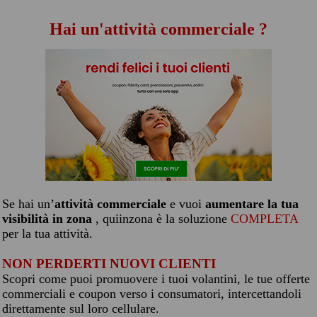
Hai un'attività commerciale ?
Se hai un’
attività commerciale
e vuoi
aumentare la tua
visibilità in zona
, quiinzona è la soluzione
COMPLETA
per la tua attività.
NON PERDERTI NUOVI CLIENTI
Scopri come puoi promuovere i tuoi volantini, le tue offerte
commerciali e coupon verso i consumatori, intercettandoli
direttamente sul loro cellulare.