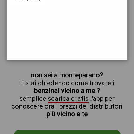
eni
monteparano
prezzi Q8
prezzi Benzina 1,999 Self - Gasolio 2,059
Self
trova il benzinaio vicino a te
non sei a monteparano?
ti stai chiedendo come trovare i
benzinai vicino a me ?
semplice
scarica gratis
l'app per
conoscere ora i prezzi dei distributori
più vicino a te