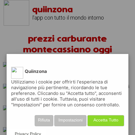
quiinzona
l'app con tutto il mondo intorno
prezzi carburante
montecassiano oggi
Quiinzona
tamoil
esso
q8
Utilizziamo i cookie per offrirti l'esperienza di
navigazione più pertinente, ricordando le tue
preferenze. Cliccando su "Accetta tutto", acconsenti
repsol
shell
api
all'uso di tutti i cookie. Tuttavia, puoi visitare
"Impostazioni" per fornire un consenso controllato.
total
eni
erg
Rifiuta
Impostazioni
Accetta Tutto
Privacy Policy