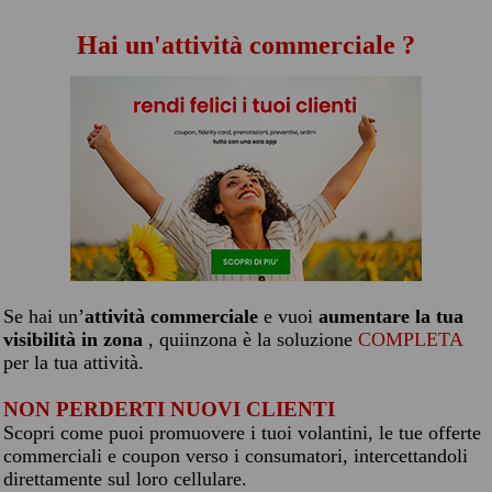
Hai un'attività commerciale ?
Se hai un’
attività commerciale
e vuoi
aumentare la tua
visibilità in zona
, quiinzona è la soluzione
COMPLETA
per la tua attività.
NON PERDERTI NUOVI CLIENTI
Scopri come puoi promuovere i tuoi volantini, le tue offerte
commerciali e coupon verso i consumatori, intercettandoli
direttamente sul loro cellulare.