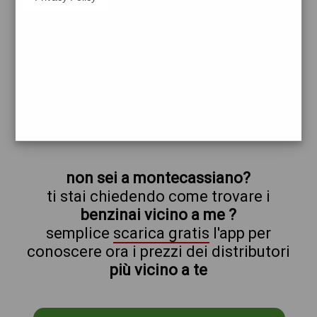
ip
montecassiano
prezzi Api-Ip
prezzi Benzina 1,969 Self - Gasolio 2,059
Self
trova il benzinaio vicino a te
non sei a montecassiano?
ti stai chiedendo come trovare i
benzinai vicino a me ?
semplice
scarica gratis
l'app per
conoscere ora i prezzi dei distributori
più vicino a te